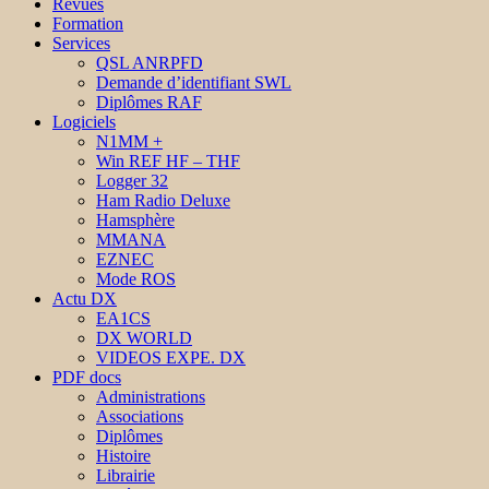
Revues
Formation
Services
QSL ANRPFD
Demande d’identifiant SWL
Diplômes RAF
Logiciels
N1MM +
Win REF HF – THF
Logger 32
Ham Radio Deluxe
Hamsphère
MMANA
EZNEC
Mode ROS
Actu DX
EA1CS
DX WORLD
VIDEOS EXPE. DX
PDF docs
Administrations
Associations
Diplômes
Histoire
Librairie