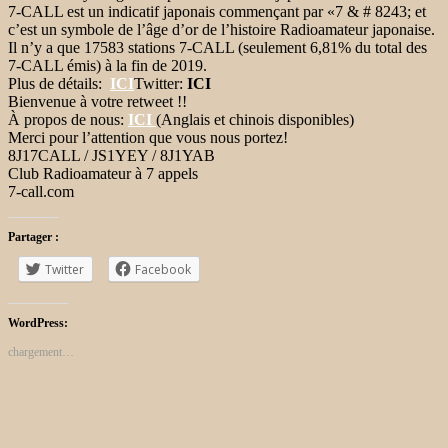
7-CALL est un indicatif japonais commençant par «7 & # 8243; et
c’est un symbole de l’âge d’or de l’histoire Radioamateur japonaise.
Il n’y a que 17583 stations 7-CALL (seulement 6,81% du total des
7-CALL émis) à la fin de 2019.
Plus de détails:
ICI
Twitter:
ICI
Bienvenue à votre retweet !!
À propos de nous:
ICI
(Anglais et chinois disponibles)
Merci pour l’attention que vous nous portez!
8J17CALL / JS1YEY / 8J1YAB
Club Radioamateur à 7 appels
7-call.com
Partager :
Twitter
Facebook
WordPress:
chargement…