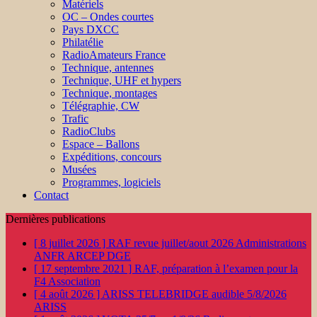
Matériels
OC – Ondes courtes
Pays DXCC
Philatélie
RadioAmateurs France
Technique, antennes
Technique, UHF et hypers
Technique, montages
Télégraphie, CW
Trafic
RadioClubs
Espace – Ballons
Expéditions, concours
Musées
Programmes, logiciels
Contact
Dernières publications
[ 8 juillet 2026 ]
RAF revue juillet/aout 2026
Administrations
ANFR ARCEP DGE
[ 17 septembre 2021 ]
RAF, préparation à l’examen pour la
F4
Association
[ 4 août 2026 ]
ARISS TELEBRIDGE audible 5/8/2026
ARISS