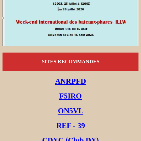
SITES RECOMMANDES
ANRPFD
F5IRO
ON5VL
REF - 39
CDXC (Club DX)