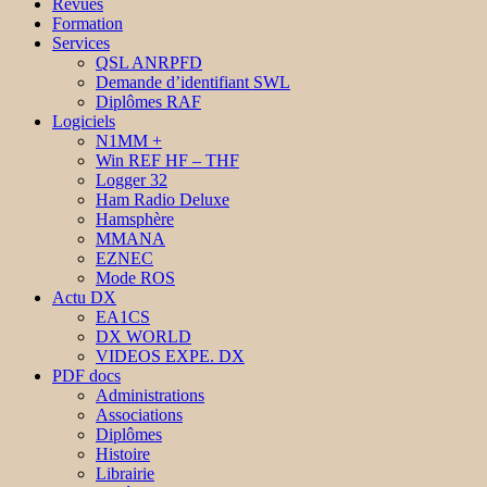
Revues
Formation
Services
QSL ANRPFD
Demande d’identifiant SWL
Diplômes RAF
Logiciels
N1MM +
Win REF HF – THF
Logger 32
Ham Radio Deluxe
Hamsphère
MMANA
EZNEC
Mode ROS
Actu DX
EA1CS
DX WORLD
VIDEOS EXPE. DX
PDF docs
Administrations
Associations
Diplômes
Histoire
Librairie