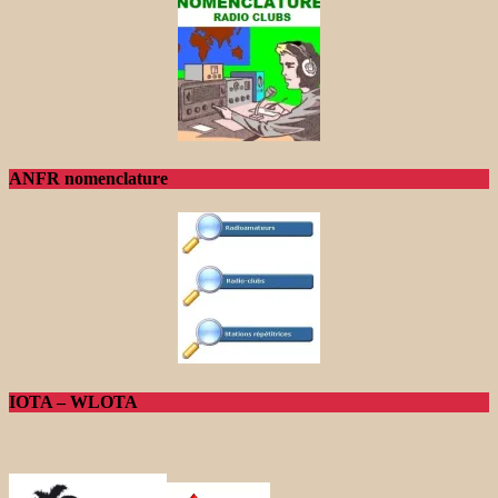
ANFR nomenclature
IOTA – WLOTA