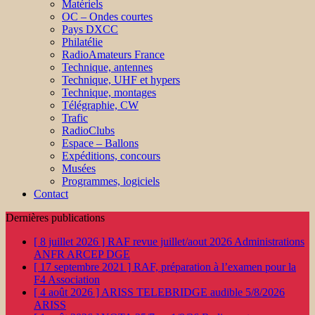
Matériels
OC – Ondes courtes
Pays DXCC
Philatélie
RadioAmateurs France
Technique, antennes
Technique, UHF et hypers
Technique, montages
Télégraphie, CW
Trafic
RadioClubs
Espace – Ballons
Expéditions, concours
Musées
Programmes, logiciels
Contact
Dernières publications
[ 8 juillet 2026 ]
RAF revue juillet/aout 2026
Administrations
ANFR ARCEP DGE
[ 17 septembre 2021 ]
RAF, préparation à l’examen pour la
F4
Association
[ 4 août 2026 ]
ARISS TELEBRIDGE audible 5/8/2026
ARISS