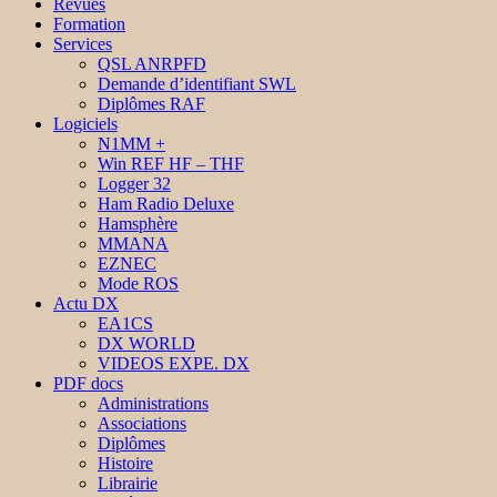
Revues
Formation
Services
QSL ANRPFD
Demande d’identifiant SWL
Diplômes RAF
Logiciels
N1MM +
Win REF HF – THF
Logger 32
Ham Radio Deluxe
Hamsphère
MMANA
EZNEC
Mode ROS
Actu DX
EA1CS
DX WORLD
VIDEOS EXPE. DX
PDF docs
Administrations
Associations
Diplômes
Histoire
Librairie