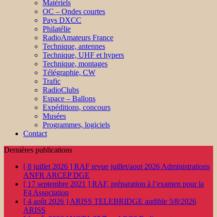
Matériels
OC – Ondes courtes
Pays DXCC
Philatélie
RadioAmateurs France
Technique, antennes
Technique, UHF et hypers
Technique, montages
Télégraphie, CW
Trafic
RadioClubs
Espace – Ballons
Expéditions, concours
Musées
Programmes, logiciels
Contact
Dernières publications
[ 8 juillet 2026 ]
RAF revue juillet/aout 2026
Administrations
ANFR ARCEP DGE
[ 17 septembre 2021 ]
RAF, préparation à l’examen pour la
F4
Association
[ 4 août 2026 ]
ARISS TELEBRIDGE audible 5/8/2026
ARISS