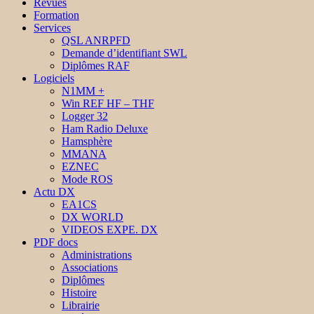
Revues
Formation
Services
QSL ANRPFD
Demande d’identifiant SWL
Diplômes RAF
Logiciels
N1MM +
Win REF HF – THF
Logger 32
Ham Radio Deluxe
Hamsphère
MMANA
EZNEC
Mode ROS
Actu DX
EA1CS
DX WORLD
VIDEOS EXPE. DX
PDF docs
Administrations
Associations
Diplômes
Histoire
Librairie