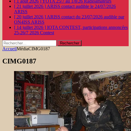
[ 1 août 2026 ]
YOTA 25/7 au 1/8/26
Radioamateurs
[ 21 juillet 2026 ]
ARISS contact audible le 24/07/2026
ARISS
[ 20 juillet 2026 ]
ARISS contact du 23/07/2026 audible par
ON4ISS
ARISS
[ 14 juillet 2026 ]
IOTA CONTEST, participations annoncées
25-26/7 2026
Contest
Rechercher :
Accueil
Média
CIMG0187
CIMG0187