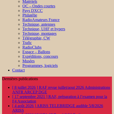
Matériels
OC – Ondes courtes
Pays DXCC
Philatélie
RadioAmateurs France
Technique, antennes
Technique, UHF et hypers
Technique, montages
Télégraphie, CW
Trafic
RadioClubs
Espace – Ballons
Expéditions, concours
Musées
Programmes, logiciels
Contact
Dernières publications
[ 8 juillet 2026 ]
RAF revue juillet/aout 2026
Administrations
ANFR ARCEP DGE
[ 17 septembre 2021 ]
RAF, préparation à l’examen pour la
F4
Association
[ 4 août 2026 ]
ARISS TELEBRIDGE audible 5/8/2026
ARISS