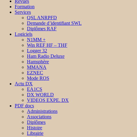
Revues
Formation
Services
QSL ANRPFD
Demande d’identifiant SWL
Diplômes RAF
Logiciels
N1MM +
Win REF HF – THF
Logger 32
Ham Radio Deluxe
Hamsphère
MMANA
EZNEC
Mode ROS
Actu DX
EA1CS
DX WORLD
VIDEOS EXPE. DX
PDF docs
Administrations
Associations
Diplômes
Histoire
Librairie