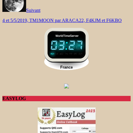
Suivant
4 et 5/5/2019, TM1MOON par ARACA22, F4KJM et F6KBO
EASYLOG