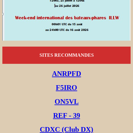
SITES RECOMMANDES
ANRPFD
F5IRO
ON5VL
REF - 39
CDXC (Club DX)