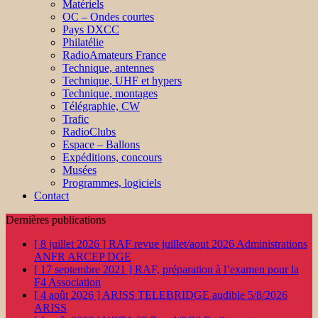
Matériels
OC – Ondes courtes
Pays DXCC
Philatélie
RadioAmateurs France
Technique, antennes
Technique, UHF et hypers
Technique, montages
Télégraphie, CW
Trafic
RadioClubs
Espace – Ballons
Expéditions, concours
Musées
Programmes, logiciels
Contact
Dernières publications
[ 8 juillet 2026 ]
RAF revue juillet/aout 2026
Administrations
ANFR ARCEP DGE
[ 17 septembre 2021 ]
RAF, préparation à l’examen pour la
F4
Association
[ 4 août 2026 ]
ARISS TELEBRIDGE audible 5/8/2026
ARISS