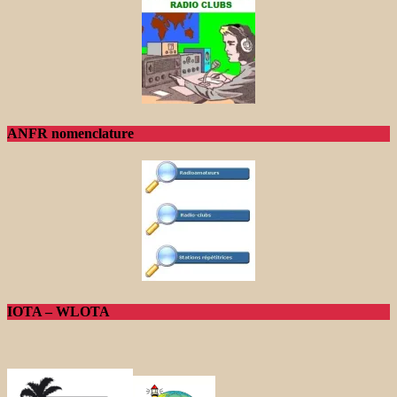
ANFR nomenclature
IOTA – WLOTA