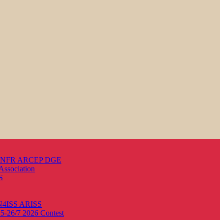
s ANFR ARCEP DGE
Association
S
ON4ISS
ARISS
25-26/7 2026
Contest