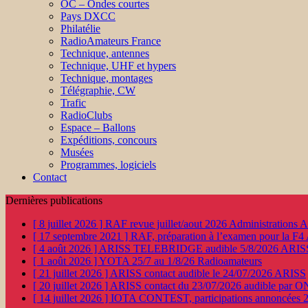
OC – Ondes courtes
Pays DXCC
Philatélie
RadioAmateurs France
Technique, antennes
Technique, UHF et hypers
Technique, montages
Télégraphie, CW
Trafic
RadioClubs
Espace – Ballons
Expéditions, concours
Musées
Programmes, logiciels
Contact
Dernières publications
[ 8 juillet 2026 ]
RAF revue juillet/aout 2026
Administration
[ 17 septembre 2021 ]
RAF, préparation à l’examen pour la F4
[ 4 août 2026 ]
ARISS TELEBRIDGE audible 5/8/2026
ARIS
[ 1 août 2026 ]
YOTA 25/7 au 1/8/26
Radioamateurs
[ 21 juillet 2026 ]
ARISS contact audible le 24/07/2026
ARISS
[ 20 juillet 2026 ]
ARISS contact du 23/07/2026 audible par 
[ 14 juillet 2026 ]
IOTA CONTEST, participations annoncées 