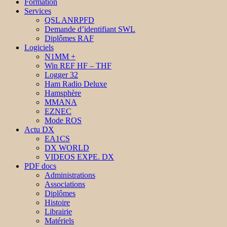
Formation
Services
QSL ANRPFD
Demande d’identifiant SWL
Diplômes RAF
Logiciels
N1MM +
Win REF HF – THF
Logger 32
Ham Radio Deluxe
Hamsphère
MMANA
EZNEC
Mode ROS
Actu DX
EA1CS
DX WORLD
VIDEOS EXPE. DX
PDF docs
Administrations
Associations
Diplômes
Histoire
Librairie
Matériels