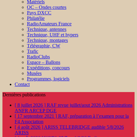
Matériels
OC – Ondes courtes
Pays DXCC
Philatélie
RadioAmateurs France
Technique, antennes
Technique, UHF et hypers
Technique, montages
Télégraphie, CW
Trafic
RadioClubs
Espace – Ballons
Expéditions, concours
Musées
Programmes, logiciels
Contact
Dernières publications
[ 8 juillet 2026 ]
RAF revue juillet/aout 2026
Administrations
ANFR ARCEP DGE
[ 17 septembre 2021 ]
RAF, préparation à l’examen pour la
F4
Association
[ 4 août 2026 ]
ARISS TELEBRIDGE audible 5/8/2026
ARISS