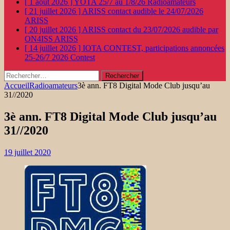
[ 1 août 2026 ]
YOTA 25/7 au 1/8/26
Radioamateurs
[ 21 juillet 2026 ]
ARISS contact audible le 24/07/2026
ARISS
[ 20 juillet 2026 ]
ARISS contact du 23/07/2026 audible par
ON4ISS
ARISS
[ 14 juillet 2026 ]
IOTA CONTEST, participations annoncées
25-26/7 2026
Contest
Rechercher :
Accueil
Radioamateurs
3è ann. FT8 Digital Mode Club jusqu’au
31//2020
3è ann. FT8 Digital Mode Club jusqu’au
31//2020
19 juillet 2020