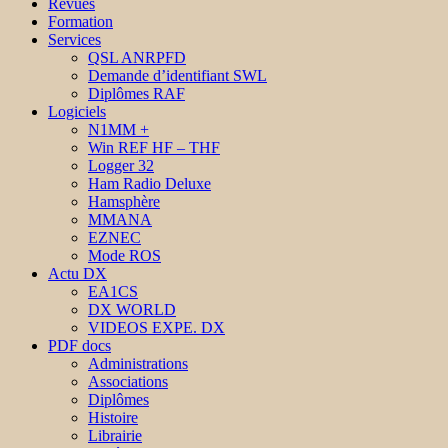
Revues
Formation
Services
QSL ANRPFD
Demande d’identifiant SWL
Diplômes RAF
Logiciels
N1MM +
Win REF HF – THF
Logger 32
Ham Radio Deluxe
Hamsphère
MMANA
EZNEC
Mode ROS
Actu DX
EA1CS
DX WORLD
VIDEOS EXPE. DX
PDF docs
Administrations
Associations
Diplômes
Histoire
Librairie