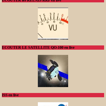
ECOUTER les RELAIS RRF en live
ECOUTER LE SATELLITE QO-100 en live
ISS en live