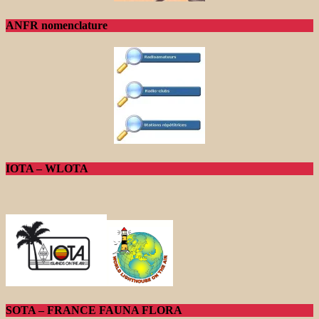
ANFR nomenclature
IOTA – WLOTA
SOTA – FRANCE FAUNA FLORA