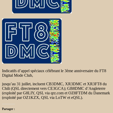
Indicatifs d’appel spéciaux célébrant le 3ème anniversaire du FT8
Digital Mode Club,
jusqu’au 31 juillet, incluent CB3DMC, XR3DMC et XR3FT8 du
Chili (QSL directement vers CE3GCA);
GB8DMC d’Angleterre
(exploité par G8LIY, QSL via qrz.com et OZ8FTDM du Danemark
(exploité par OZ1KZX, QSL via LoTW et eQSL).
Partager :