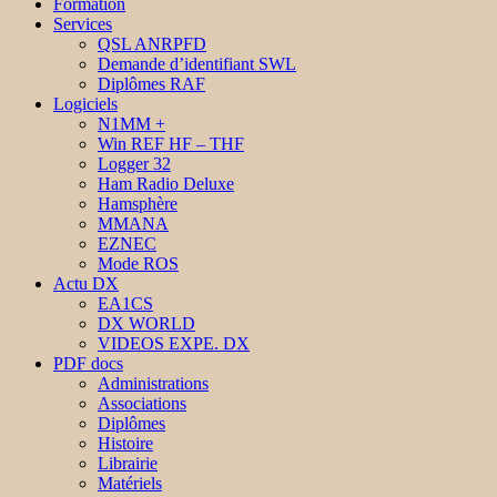
Formation
Services
QSL ANRPFD
Demande d’identifiant SWL
Diplômes RAF
Logiciels
N1MM +
Win REF HF – THF
Logger 32
Ham Radio Deluxe
Hamsphère
MMANA
EZNEC
Mode ROS
Actu DX
EA1CS
DX WORLD
VIDEOS EXPE. DX
PDF docs
Administrations
Associations
Diplômes
Histoire
Librairie
Matériels