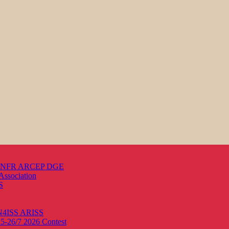
s ANFR ARCEP DGE
Association
S
ON4ISS
ARISS
25-26/7 2026
Contest