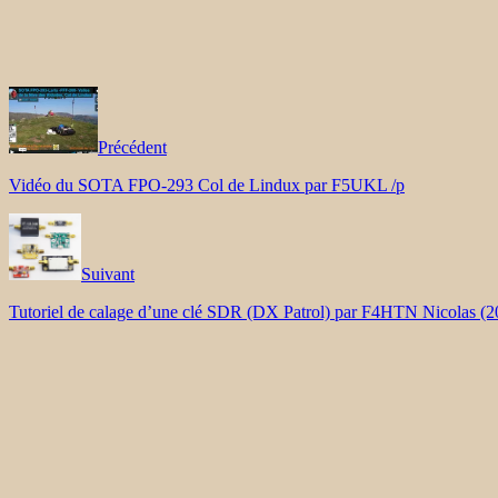
Précédent
Vidéo du SOTA FPO-293 Col de Lindux par F5UKL /p
Suivant
Tutoriel de calage d’une clé SDR (DX Patrol) par F4HTN Nicolas (2