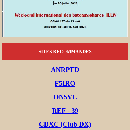
SITES RECOMMANDES
ANRPFD
F5IRO
ON5VL
REF - 39
CDXC (Club DX)