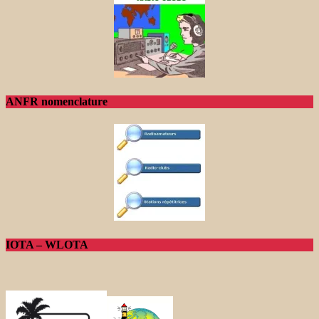
ANFR nomenclature
IOTA – WLOTA