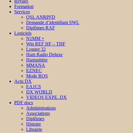
Revues
Formation
Services
QSL ANRPFD
Demande d’identifiant SWL
Diplômes RAF
Logiciels
N1MM +
Win REF HF – THF
Logger 32
Ham Radio Deluxe
Hamsphère
MMANA
EZNEC
Mode ROS
Actu DX
EA1CS
DX WORLD
VIDEOS EXPE. DX
PDF docs
Administrations
Associations
Diplômes
Histoire
Librairie