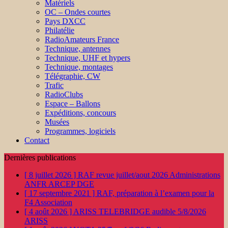
Matériels
OC – Ondes courtes
Pays DXCC
Philatélie
RadioAmateurs France
Technique, antennes
Technique, UHF et hypers
Technique, montages
Télégraphie, CW
Trafic
RadioClubs
Espace – Ballons
Expéditions, concours
Musées
Programmes, logiciels
Contact
Dernières publications
[ 8 juillet 2026 ]
RAF revue juillet/aout 2026
Administrations
ANFR ARCEP DGE
[ 17 septembre 2021 ]
RAF, préparation à l’examen pour la
F4
Association
[ 4 août 2026 ]
ARISS TELEBRIDGE audible 5/8/2026
ARISS