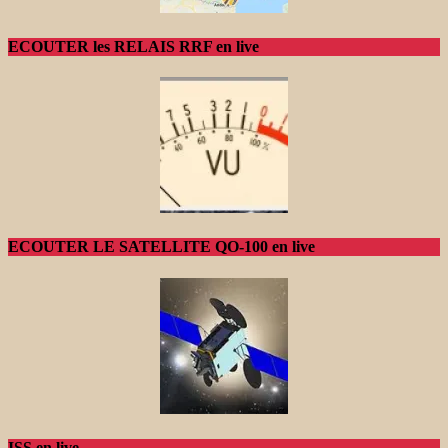
ECOUTER les RELAIS RRF en live
ECOUTER LE SATELLITE QO-100 en live
ISS en live