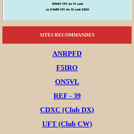
SITES RECOMMANDES
ANRPFD
F5IRO
ON5VL
REF - 39
CDXC (Club DX)
UFT (Club CW)