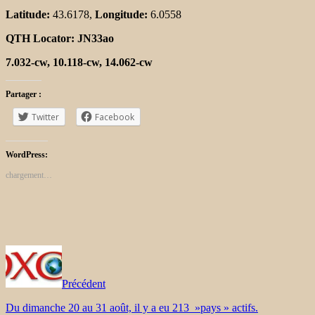
Latitude:
43.6178,
Longitude:
6.0558
QTH Locator:
JN33ao
7.032-cw, 10.118-cw, 14.062-cw
Partager :
Twitter
Facebook
WordPress:
chargement…
Précédent
Du dimanche 20 au 31 août, il y a eu 213 »pays » actifs.