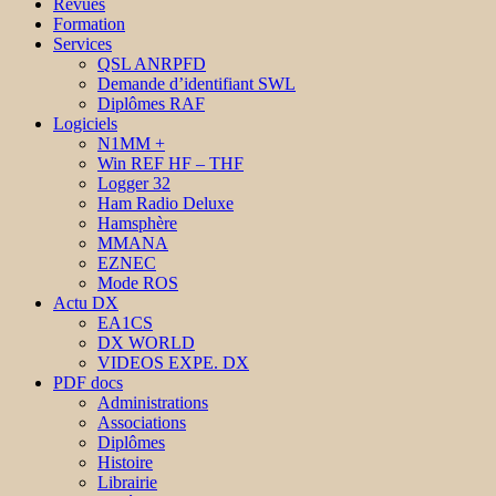
Revues
Formation
Services
QSL ANRPFD
Demande d’identifiant SWL
Diplômes RAF
Logiciels
N1MM +
Win REF HF – THF
Logger 32
Ham Radio Deluxe
Hamsphère
MMANA
EZNEC
Mode ROS
Actu DX
EA1CS
DX WORLD
VIDEOS EXPE. DX
PDF docs
Administrations
Associations
Diplômes
Histoire
Librairie