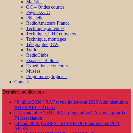
Matériels
OC – Ondes courtes
Pays DXCC
Philatélie
RadioAmateurs France
Technique, antennes
Technique, UHF et hypers
Technique, montages
Télégraphie, CW
Trafic
RadioClubs
Espace – Ballons
Expéditions, concours
Musées
Programmes, logiciels
Contact
Dernières publications
[ 8 juillet 2026 ]
RAF revue juillet/aout 2026
Administrations
ANFR ARCEP DGE
[ 17 septembre 2021 ]
RAF, préparation à l’examen pour la
F4
Association
[ 4 août 2026 ]
ARISS TELEBRIDGE audible 5/8/2026
ARISS