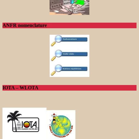
ANFR nomenclature
IOTA – WLOTA