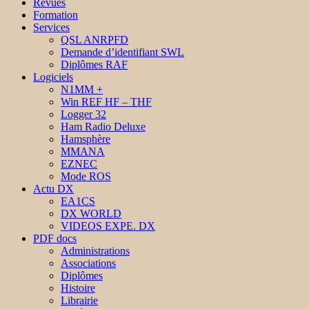
Revues
Formation
Services
QSL ANRPFD
Demande d’identifiant SWL
Diplômes RAF
Logiciels
N1MM +
Win REF HF – THF
Logger 32
Ham Radio Deluxe
Hamsphère
MMANA
EZNEC
Mode ROS
Actu DX
EA1CS
DX WORLD
VIDEOS EXPE. DX
PDF docs
Administrations
Associations
Diplômes
Histoire
Librairie