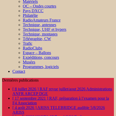
Matériels
OC – Ondes courtes
Pays DXCC
Philatélie
RadioAmateurs France
Technique, antennes
Technique, UHF et hypers
Technique, montages
Télégraphie, CW
Trafic
RadioClubs
Espace – Ballons
Expéditions, concours
Musées
Programmes, logiciels
Contact
Dernières publications
[ 8 juillet 2026 ]
RAF revue juillet/aout 2026
Administrations
ANFR ARCEP DGE
[ 17 septembre 2021 ]
RAF, préparation à l’examen pour la
F4
Association
[ 4 août 2026 ]
ARISS TELEBRIDGE audible 5/8/2026
ARISS