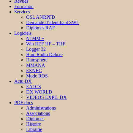
Revues
Formation
Services
QSL ANRPFD
Demande d’identifiant SWL
Diplômes RAF
Logiciels
N1MM +
Win REF HF – THF
Logger 32
Ham Radio Deluxe
Hamsphère
MMANA
EZNEC
Mode ROS
Actu DX
EA1CS
DX WORLD
VIDEOS EXPE. DX
PDF docs
Administrations
Associations
Diplômes
Histoire
Librairie