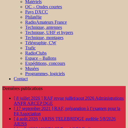
Matériels
OC – Ondes courtes
Pays DXCC
Philatélie
RadioAmateurs France
Technique, antennes
Technique, UHF et hypers
Technique, montages
Télégraphie, CW
Trafic
RadioClubs
Espace – Ballons
Expéditions, concours
Musées
Programmes, logiciels
Contact
Dernières publications
[ 8 juillet 2026 ]
RAF revue juillet/aout 2026
Administrations
ANFR ARCEP DGE
[ 17 septembre 2021 ]
RAF, préparation à l’examen pour la
F4
Association
[ 4 août 2026 ]
ARISS TELEBRIDGE audible 5/8/2026
ARISS