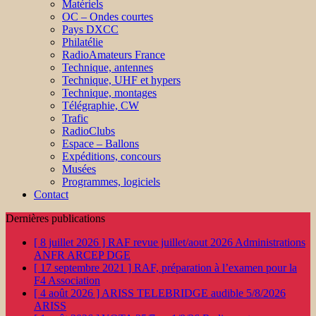
Matériels
OC – Ondes courtes
Pays DXCC
Philatélie
RadioAmateurs France
Technique, antennes
Technique, UHF et hypers
Technique, montages
Télégraphie, CW
Trafic
RadioClubs
Espace – Ballons
Expéditions, concours
Musées
Programmes, logiciels
Contact
Dernières publications
[ 8 juillet 2026 ]
RAF revue juillet/aout 2026
Administrations
ANFR ARCEP DGE
[ 17 septembre 2021 ]
RAF, préparation à l’examen pour la
F4
Association
[ 4 août 2026 ]
ARISS TELEBRIDGE audible 5/8/2026
ARISS