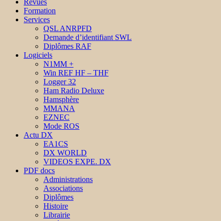
Revues
Formation
Services
QSL ANRPFD
Demande d’identifiant SWL
Diplômes RAF
Logiciels
N1MM +
Win REF HF – THF
Logger 32
Ham Radio Deluxe
Hamsphère
MMANA
EZNEC
Mode ROS
Actu DX
EA1CS
DX WORLD
VIDEOS EXPE. DX
PDF docs
Administrations
Associations
Diplômes
Histoire
Librairie