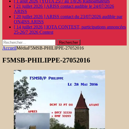
[ 1 août 2026 ]
YOTA 25/7 au 1/8/26
Radioamateurs
[ 21 juillet 2026 ]
ARISS contact audible le 24/07/2026
ARISS
[ 20 juillet 2026 ]
ARISS contact du 23/07/2026 audible par
ON4ISS
ARISS
[ 14 juillet 2026 ]
IOTA CONTEST, participations annoncées
25-26/7 2026
Contest
Rechercher :
Accueil
Média
F5MSB-PHILIPPE-27052016
F5MSB-PHILIPPE-27052016