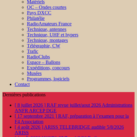
Matériels
OC – Ondes courtes
Pays DXCC
Philatélie
RadioAmateurs France
Technique, antennes
Technique, UHF et hypers
Technique, montages
Télégraphie, CW
Trafic
RadioClubs
Espace – Ballons
Expéditions, concours
Musées
Programmes, logiciels
Contact
Dernières publications
[ 8 juillet 2026 ]
RAF revue juillet/aout 2026
Administrations
ANFR ARCEP DGE
[ 17 septembre 2021 ]
RAF, préparation à l’examen pour la
F4
Association
[ 4 août 2026 ]
ARISS TELEBRIDGE audible 5/8/2026
ARISS