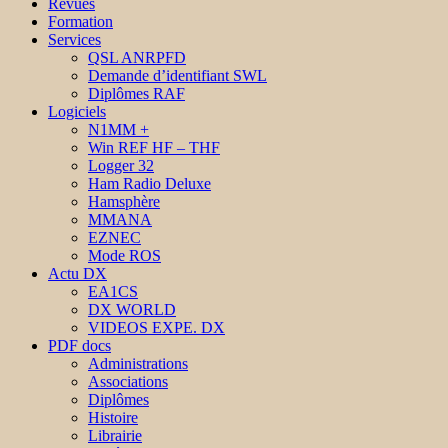
Revues
Formation
Services
QSL ANRPFD
Demande d’identifiant SWL
Diplômes RAF
Logiciels
N1MM +
Win REF HF – THF
Logger 32
Ham Radio Deluxe
Hamsphère
MMANA
EZNEC
Mode ROS
Actu DX
EA1CS
DX WORLD
VIDEOS EXPE. DX
PDF docs
Administrations
Associations
Diplômes
Histoire
Librairie