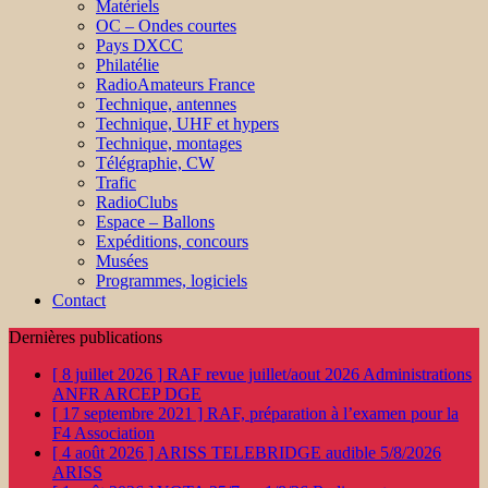
Matériels
OC – Ondes courtes
Pays DXCC
Philatélie
RadioAmateurs France
Technique, antennes
Technique, UHF et hypers
Technique, montages
Télégraphie, CW
Trafic
RadioClubs
Espace – Ballons
Expéditions, concours
Musées
Programmes, logiciels
Contact
Dernières publications
[ 8 juillet 2026 ]
RAF revue juillet/aout 2026
Administrations
ANFR ARCEP DGE
[ 17 septembre 2021 ]
RAF, préparation à l’examen pour la
F4
Association
[ 4 août 2026 ]
ARISS TELEBRIDGE audible 5/8/2026
ARISS