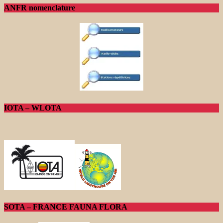
ANFR nomenclature
IOTA – WLOTA
SOTA – FRANCE FAUNA FLORA