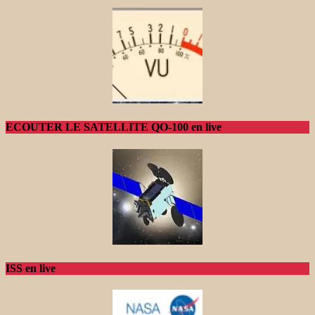
ECOUTER LE SATELLITE QO-100 en live
ISS en live