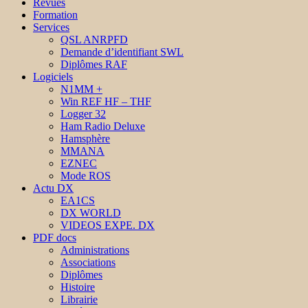
Revues
Formation
Services
QSL ANRPFD
Demande d’identifiant SWL
Diplômes RAF
Logiciels
N1MM +
Win REF HF – THF
Logger 32
Ham Radio Deluxe
Hamsphère
MMANA
EZNEC
Mode ROS
Actu DX
EA1CS
DX WORLD
VIDEOS EXPE. DX
PDF docs
Administrations
Associations
Diplômes
Histoire
Librairie