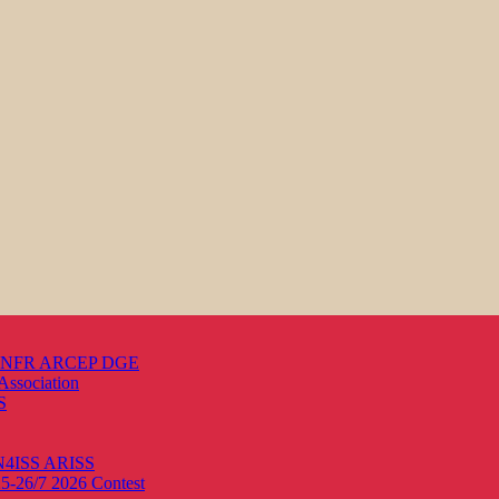
s ANFR ARCEP DGE
Association
S
ON4ISS
ARISS
25-26/7 2026
Contest