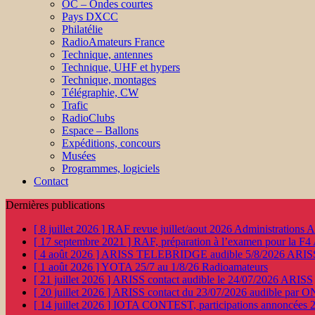
OC – Ondes courtes
Pays DXCC
Philatélie
RadioAmateurs France
Technique, antennes
Technique, UHF et hypers
Technique, montages
Télégraphie, CW
Trafic
RadioClubs
Espace – Ballons
Expéditions, concours
Musées
Programmes, logiciels
Contact
Dernières publications
[ 8 juillet 2026 ]
RAF revue juillet/aout 2026
Administration
[ 17 septembre 2021 ]
RAF, préparation à l’examen pour la F4
[ 4 août 2026 ]
ARISS TELEBRIDGE audible 5/8/2026
ARIS
[ 1 août 2026 ]
YOTA 25/7 au 1/8/26
Radioamateurs
[ 21 juillet 2026 ]
ARISS contact audible le 24/07/2026
ARISS
[ 20 juillet 2026 ]
ARISS contact du 23/07/2026 audible par 
[ 14 juillet 2026 ]
IOTA CONTEST, participations annoncées 