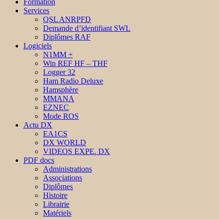
Formation
Services
QSL ANRPFD
Demande d’identifiant SWL
Diplômes RAF
Logiciels
N1MM +
Win REF HF – THF
Logger 32
Ham Radio Deluxe
Hamsphère
MMANA
EZNEC
Mode ROS
Actu DX
EA1CS
DX WORLD
VIDEOS EXPE. DX
PDF docs
Administrations
Associations
Diplômes
Histoire
Librairie
Matériels