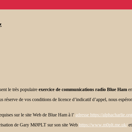
z
ent le très populaire
exercice de communications radio Blue Ham
en
s réserve de vos conditions de licence d’indicatif d’appel, nous espéro
equises sur le site Web de Blue Ham à l’
adresse https://alphacharlie.o
torisation de Gary MØPLT sur son site Web
https://www.m0plt.me.uk/
et