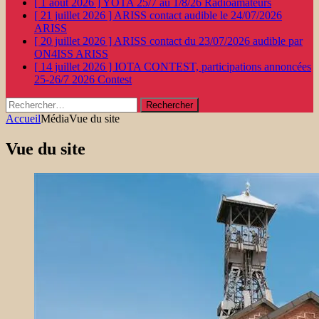
[ 1 août 2026 ]
YOTA 25/7 au 1/8/26
Radioamateurs
[ 21 juillet 2026 ]
ARISS contact audible le 24/07/2026
ARISS
[ 20 juillet 2026 ]
ARISS contact du 23/07/2026 audible par
ON4ISS
ARISS
[ 14 juillet 2026 ]
IOTA CONTEST, participations annoncées
25-26/7 2026
Contest
Rechercher :
Accueil
Média
Vue du site
Vue du site