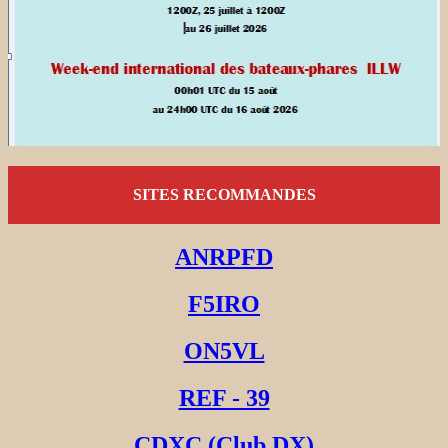
SITES RECOMMANDES
ANRPFD
F5IRO
ON5VL
REF - 39
CDXC (Club DX)