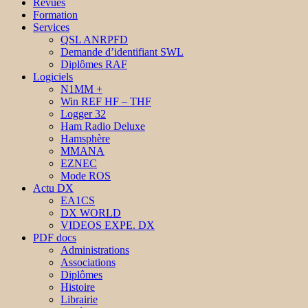
Revues
Formation
Services
QSL ANRPFD
Demande d’identifiant SWL
Diplômes RAF
Logiciels
N1MM +
Win REF HF – THF
Logger 32
Ham Radio Deluxe
Hamsphère
MMANA
EZNEC
Mode ROS
Actu DX
EA1CS
DX WORLD
VIDEOS EXPE. DX
PDF docs
Administrations
Associations
Diplômes
Histoire
Librairie