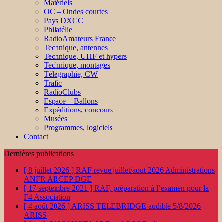
Matériels
OC – Ondes courtes
Pays DXCC
Philatélie
RadioAmateurs France
Technique, antennes
Technique, UHF et hypers
Technique, montages
Télégraphie, CW
Trafic
RadioClubs
Espace – Ballons
Expéditions, concours
Musées
Programmes, logiciels
Contact
Dernières publications
[ 8 juillet 2026 ]
RAF revue juillet/aout 2026
Administrations
ANFR ARCEP DGE
[ 17 septembre 2021 ]
RAF, préparation à l’examen pour la
F4
Association
[ 4 août 2026 ]
ARISS TELEBRIDGE audible 5/8/2026
ARISS