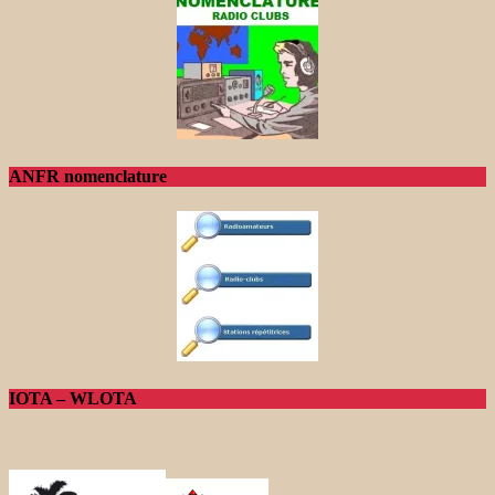
ANFR nomenclature
IOTA – WLOTA