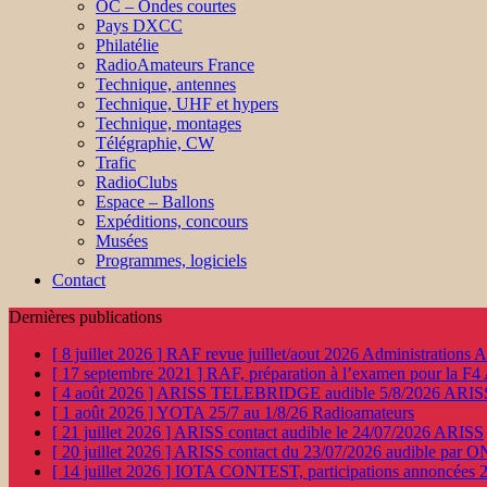
OC – Ondes courtes
Pays DXCC
Philatélie
RadioAmateurs France
Technique, antennes
Technique, UHF et hypers
Technique, montages
Télégraphie, CW
Trafic
RadioClubs
Espace – Ballons
Expéditions, concours
Musées
Programmes, logiciels
Contact
Dernières publications
[ 8 juillet 2026 ]
RAF revue juillet/aout 2026
Administration
[ 17 septembre 2021 ]
RAF, préparation à l’examen pour la F4
[ 4 août 2026 ]
ARISS TELEBRIDGE audible 5/8/2026
ARIS
[ 1 août 2026 ]
YOTA 25/7 au 1/8/26
Radioamateurs
[ 21 juillet 2026 ]
ARISS contact audible le 24/07/2026
ARISS
[ 20 juillet 2026 ]
ARISS contact du 23/07/2026 audible par 
[ 14 juillet 2026 ]
IOTA CONTEST, participations annoncées 