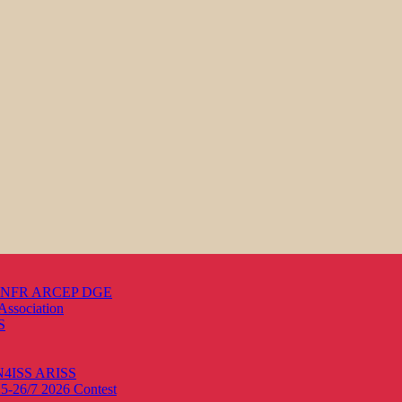
s ANFR ARCEP DGE
Association
S
ON4ISS
ARISS
25-26/7 2026
Contest