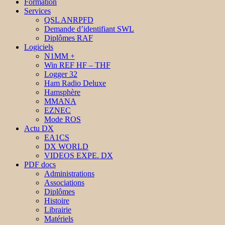
Formation
Services
QSL ANRPFD
Demande d’identifiant SWL
Diplômes RAF
Logiciels
N1MM +
Win REF HF – THF
Logger 32
Ham Radio Deluxe
Hamsphère
MMANA
EZNEC
Mode ROS
Actu DX
EA1CS
DX WORLD
VIDEOS EXPE. DX
PDF docs
Administrations
Associations
Diplômes
Histoire
Librairie
Matériels