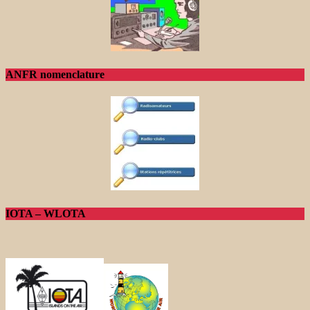
ANFR nomenclature
IOTA – WLOTA