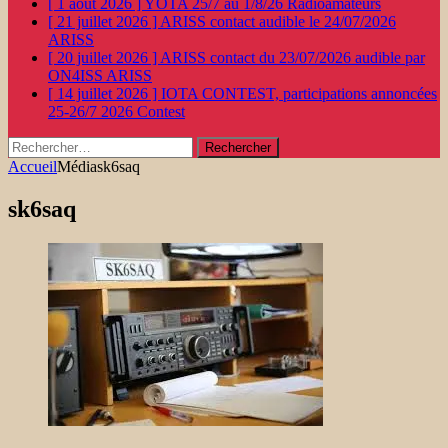
[ 1 août 2026 ]
YOTA 25/7 au 1/8/26
Radioamateurs
[ 21 juillet 2026 ]
ARISS contact audible le 24/07/2026
ARISS
[ 20 juillet 2026 ]
ARISS contact du 23/07/2026 audible par
ON4ISS
ARISS
[ 14 juillet 2026 ]
IOTA CONTEST, participations annoncées
25-26/7 2026
Contest
Rechercher :
Accueil
Média
sk6saq
sk6saq