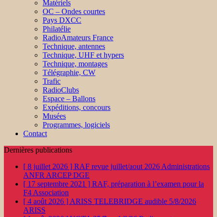
Matériels
OC – Ondes courtes
Pays DXCC
Philatélie
RadioAmateurs France
Technique, antennes
Technique, UHF et hypers
Technique, montages
Télégraphie, CW
Trafic
RadioClubs
Espace – Ballons
Expéditions, concours
Musées
Programmes, logiciels
Contact
Dernières publications
[ 8 juillet 2026 ]
RAF revue juillet/aout 2026
Administrations
ANFR ARCEP DGE
[ 17 septembre 2021 ]
RAF, préparation à l’examen pour la
F4
Association
[ 4 août 2026 ]
ARISS TELEBRIDGE audible 5/8/2026
ARISS