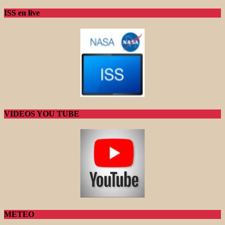
ISS en live
VIDEOS YOU TUBE
METEO