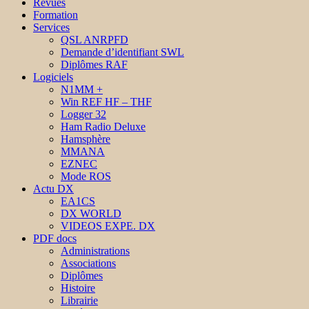
Revues
Formation
Services
QSL ANRPFD
Demande d’identifiant SWL
Diplômes RAF
Logiciels
N1MM +
Win REF HF – THF
Logger 32
Ham Radio Deluxe
Hamsphère
MMANA
EZNEC
Mode ROS
Actu DX
EA1CS
DX WORLD
VIDEOS EXPE. DX
PDF docs
Administrations
Associations
Diplômes
Histoire
Librairie