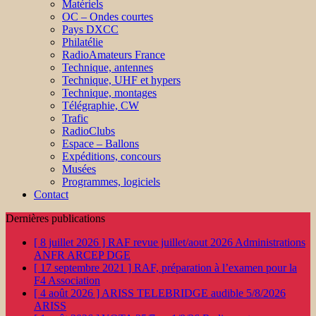
Matériels
OC – Ondes courtes
Pays DXCC
Philatélie
RadioAmateurs France
Technique, antennes
Technique, UHF et hypers
Technique, montages
Télégraphie, CW
Trafic
RadioClubs
Espace – Ballons
Expéditions, concours
Musées
Programmes, logiciels
Contact
Dernières publications
[ 8 juillet 2026 ]
RAF revue juillet/aout 2026
Administrations
ANFR ARCEP DGE
[ 17 septembre 2021 ]
RAF, préparation à l’examen pour la
F4
Association
[ 4 août 2026 ]
ARISS TELEBRIDGE audible 5/8/2026
ARISS