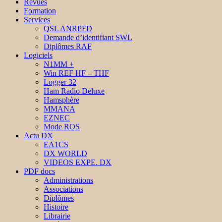
Revues
Formation
Services
QSL ANRPFD
Demande d’identifiant SWL
Diplômes RAF
Logiciels
N1MM +
Win REF HF – THF
Logger 32
Ham Radio Deluxe
Hamsphère
MMANA
EZNEC
Mode ROS
Actu DX
EA1CS
DX WORLD
VIDEOS EXPE. DX
PDF docs
Administrations
Associations
Diplômes
Histoire
Librairie