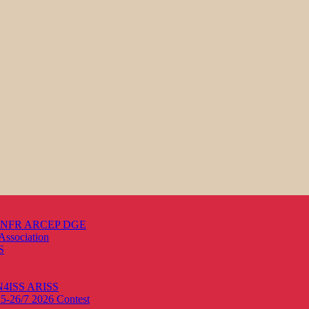
s ANFR ARCEP DGE
Association
S
ON4ISS
ARISS
25-26/7 2026
Contest