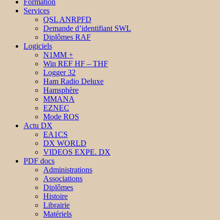
Formation
Services
QSL ANRPFD
Demande d’identifiant SWL
Diplômes RAF
Logiciels
N1MM +
Win REF HF – THF
Logger 32
Ham Radio Deluxe
Hamsphère
MMANA
EZNEC
Mode ROS
Actu DX
EA1CS
DX WORLD
VIDEOS EXPE. DX
PDF docs
Administrations
Associations
Diplômes
Histoire
Librairie
Matériels