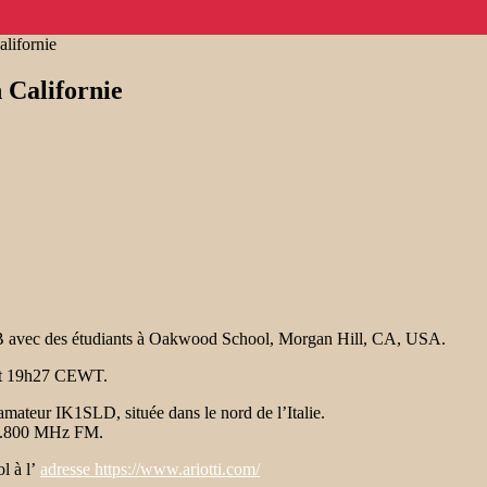
lifornie
 Californie
 avec des étudiants à Oakwood School, Morgan Hill, CA, USA.
oit 19h27 CEWT.
o amateur IK1SLD, située dans le nord de l’Italie.
145.800 MHz FM.
l à l’
adresse https://www.ariotti.com/