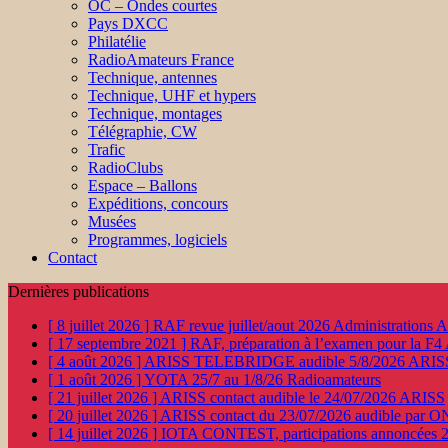
OC – Ondes courtes
Pays DXCC
Philatélie
RadioAmateurs France
Technique, antennes
Technique, UHF et hypers
Technique, montages
Télégraphie, CW
Trafic
RadioClubs
Espace – Ballons
Expéditions, concours
Musées
Programmes, logiciels
Contact
Dernières publications
[ 8 juillet 2026 ]
RAF revue juillet/aout 2026
Administration
[ 17 septembre 2021 ]
RAF, préparation à l’examen pour la F4
[ 4 août 2026 ]
ARISS TELEBRIDGE audible 5/8/2026
ARIS
[ 1 août 2026 ]
YOTA 25/7 au 1/8/26
Radioamateurs
[ 21 juillet 2026 ]
ARISS contact audible le 24/07/2026
ARISS
[ 20 juillet 2026 ]
ARISS contact du 23/07/2026 audible par 
[ 14 juillet 2026 ]
IOTA CONTEST, participations annoncées 