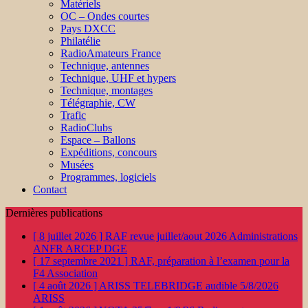
Matériels
OC – Ondes courtes
Pays DXCC
Philatélie
RadioAmateurs France
Technique, antennes
Technique, UHF et hypers
Technique, montages
Télégraphie, CW
Trafic
RadioClubs
Espace – Ballons
Expéditions, concours
Musées
Programmes, logiciels
Contact
Dernières publications
[ 8 juillet 2026 ]
RAF revue juillet/aout 2026
Administrations
ANFR ARCEP DGE
[ 17 septembre 2021 ]
RAF, préparation à l’examen pour la
F4
Association
[ 4 août 2026 ]
ARISS TELEBRIDGE audible 5/8/2026
ARISS