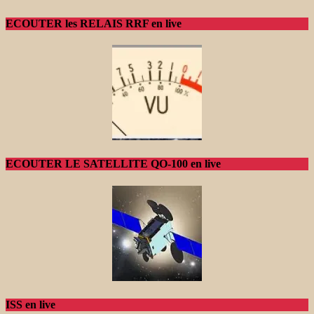
ECOUTER les RELAIS RRF en live
ECOUTER LE SATELLITE QO-100 en live
ISS en live