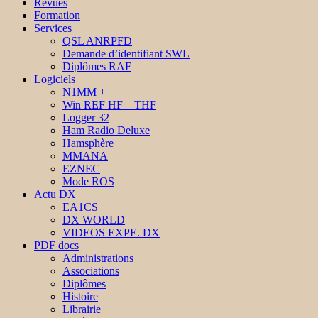
Revues
Formation
Services
QSL ANRPFD
Demande d’identifiant SWL
Diplômes RAF
Logiciels
N1MM +
Win REF HF – THF
Logger 32
Ham Radio Deluxe
Hamsphère
MMANA
EZNEC
Mode ROS
Actu DX
EA1CS
DX WORLD
VIDEOS EXPE. DX
PDF docs
Administrations
Associations
Diplômes
Histoire
Librairie