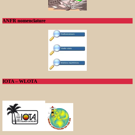
ANFR nomenclature
IOTA – WLOTA