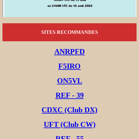
SITES RECOMMANDES
ANRPFD
F5IRO
ON5VL
REF - 39
CDXC (Club DX)
UFT (Club CW)
REF - 55