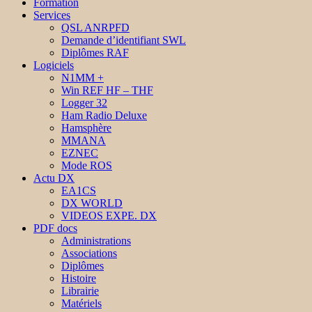
Formation
Services
QSL ANRPFD
Demande d’identifiant SWL
Diplômes RAF
Logiciels
N1MM +
Win REF HF – THF
Logger 32
Ham Radio Deluxe
Hamsphère
MMANA
EZNEC
Mode ROS
Actu DX
EA1CS
DX WORLD
VIDEOS EXPE. DX
PDF docs
Administrations
Associations
Diplômes
Histoire
Librairie
Matériels