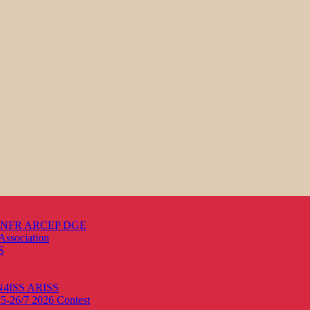
s ANFR ARCEP DGE
Association
S
ON4ISS
ARISS
25-26/7 2026
Contest