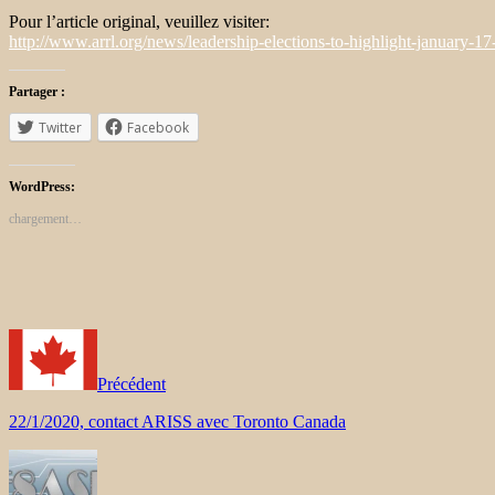
Pour l’article original, veuillez visiter:
http://www.arrl.org/news/leadership-elections-to-highlight-january-1
Partager :
Twitter
Facebook
WordPress:
chargement…
Précédent
22/1/2020, contact ARISS avec Toronto Canada