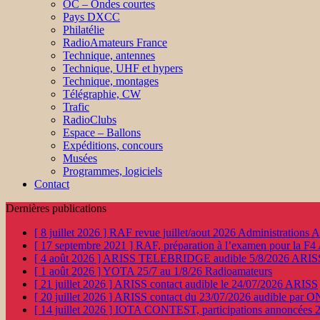
OC – Ondes courtes
Pays DXCC
Philatélie
RadioAmateurs France
Technique, antennes
Technique, UHF et hypers
Technique, montages
Télégraphie, CW
Trafic
RadioClubs
Espace – Ballons
Expéditions, concours
Musées
Programmes, logiciels
Contact
Dernières publications
[ 8 juillet 2026 ]
RAF revue juillet/aout 2026
Administration
[ 17 septembre 2021 ]
RAF, préparation à l’examen pour la F4
[ 4 août 2026 ]
ARISS TELEBRIDGE audible 5/8/2026
ARIS
[ 1 août 2026 ]
YOTA 25/7 au 1/8/26
Radioamateurs
[ 21 juillet 2026 ]
ARISS contact audible le 24/07/2026
ARISS
[ 20 juillet 2026 ]
ARISS contact du 23/07/2026 audible par 
[ 14 juillet 2026 ]
IOTA CONTEST, participations annoncées 