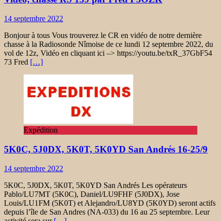
14 septembre 2022
Bonjour à tous Vous trouverez le CR en vidéo de notre dernière
chasse à la Radiosonde Nîmoise de ce lundi 12 septembre 2022, du
vol de 12z, Vidéo en cliquant ici –> https://youtu.be/txR_37GbF54
73 Fred
[…]
Expédition
5K0C, 5J0DX, 5K0T, 5K0YD San Andrés 16-25/9
14 septembre 2022
5K0C, 5J0DX, 5K0T, 5K0YD San Andrés Les opérateurs
Pablo/LU7MT (5K0C), Daniel/LU9FHF (5J0DX), Jose
Louis/LU1FM (5K0T) et Alejandro/LU8YD (5K0YD) seront actifs
depuis l’île de San Andres (NA-033) du 16 au 25 septembre. Leur
activité sera sur
[…]