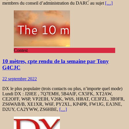
membres du conseil d’administration du DARC au sujet
[…]
Contest
10 mètres, cpte rendu de la semaine par Tony
G4CJC
22 septembre 2022
DX le plus populaire (trois contacts ou plus, n’importe quel mode)
Lundi DX : J20EE , 7Q7EMH, 5B4AIF, CX5FK, XT2AW,
CE2OFF, W6P, VP2EIH, V26K, W6S, HI8AT, CE3FZL, 3B9FR,
ZS6WAB/B, XE1XR, W6F, PY2XL, KP4PR, FW1JG, EA3NE,
D2UY, CA2YWW, ZS6HBE,
[…]