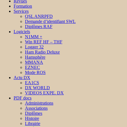
Revues
Formation
Services
QSL ANRPFD
Demande d’identifiant SWL
Diplômes RAF
Logiciels
N1MM +
Win REF HF – THF
Logger 32
Ham Radio Deluxe
Hamsphère
MMANA
EZNEC
Mode ROS
Actu DX
EA1CS
DX WORLD
VIDEOS EXPE. DX
PDF docs
Administrations
Associations
Diplômes
Histoire
Librairie