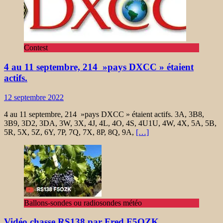
Contest
4 au 11 septembre, 214 »pays DXCC » étaient
actifs.
12 septembre 2022
4 au 11 septembre, 214 »pays DXCC » étaient actifs. 3A, 3B8,
3B9, 3D2, 3DA, 3W, 3X, 4J, 4L, 4O, 4S, 4U1U, 4W, 4X, 5A, 5B,
5R, 5X, 5Z, 6Y, 7P, 7Q, 7X, 8P, 8Q, 9A,
[…]
Ballons-sondes ou radiosondes météo
Vidéo chasse RS138 par Fred F5OZK