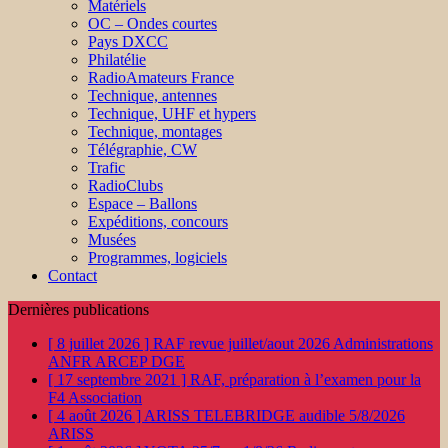
Matériels
OC – Ondes courtes
Pays DXCC
Philatélie
RadioAmateurs France
Technique, antennes
Technique, UHF et hypers
Technique, montages
Télégraphie, CW
Trafic
RadioClubs
Espace – Ballons
Expéditions, concours
Musées
Programmes, logiciels
Contact
Dernières publications
[ 8 juillet 2026 ]
RAF revue juillet/aout 2026
Administrations
ANFR ARCEP DGE
[ 17 septembre 2021 ]
RAF, préparation à l’examen pour la
F4
Association
[ 4 août 2026 ]
ARISS TELEBRIDGE audible 5/8/2026
ARISS