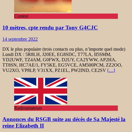
Contest
10 mètres, cpte rendu par Tony G4CJC
14 septembre 2022
DX le plus populaire (trois contacts ou plus, n’importe quel mode)
Lundi DX : 5R8LH, J20EE, EG8SDC, T77LA, II5SMM,
YD2UWF, TZ4AM, G0FWX, D2UY, CA2YWW, AP2HA,
TT8SN, HC7AE/1, FY5KE, EG5VCE, AM500PCM, ZZ2OO,
VU2XO, VP8LP, V31XX, PZ1EL, PW2IND, CE2SV
[…]
Radioamateurs
Annonces du RSGB suite au décès de Sa Majesté la
reine Elizabeth II