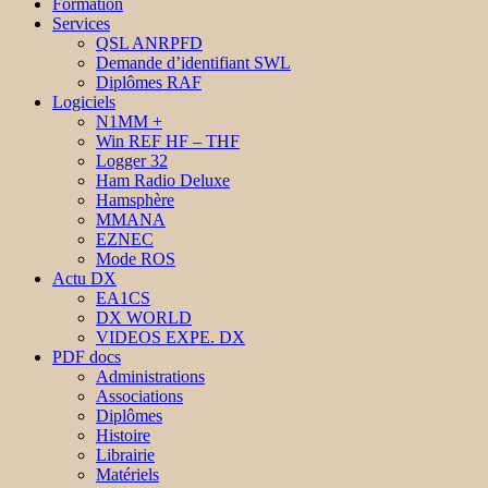
Formation
Services
QSL ANRPFD
Demande d’identifiant SWL
Diplômes RAF
Logiciels
N1MM +
Win REF HF – THF
Logger 32
Ham Radio Deluxe
Hamsphère
MMANA
EZNEC
Mode ROS
Actu DX
EA1CS
DX WORLD
VIDEOS EXPE. DX
PDF docs
Administrations
Associations
Diplômes
Histoire
Librairie
Matériels