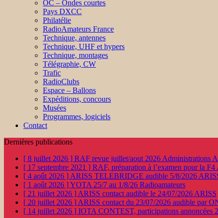
OC – Ondes courtes
Pays DXCC
Philatélie
RadioAmateurs France
Technique, antennes
Technique, UHF et hypers
Technique, montages
Télégraphie, CW
Trafic
RadioClubs
Espace – Ballons
Expéditions, concours
Musées
Programmes, logiciels
Contact
Dernières publications
[ 8 juillet 2026 ]
RAF revue juillet/aout 2026
Administration
[ 17 septembre 2021 ]
RAF, préparation à l’examen pour la F4
[ 4 août 2026 ]
ARISS TELEBRIDGE audible 5/8/2026
ARIS
[ 1 août 2026 ]
YOTA 25/7 au 1/8/26
Radioamateurs
[ 21 juillet 2026 ]
ARISS contact audible le 24/07/2026
ARISS
[ 20 juillet 2026 ]
ARISS contact du 23/07/2026 audible par 
[ 14 juillet 2026 ]
IOTA CONTEST, participations annoncées 