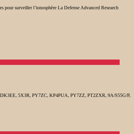
tes pour surveiller l’ionosphère La Defense Advanced Research
A5JZ, DK3EE, 5X3R, PY7ZC, KP4PUA, PY7ZZ, PT2ZXR, 9A/S55G/P,