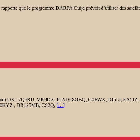
 rapporte que le programme DARPA Ouija prévoit d’utiliser des satelli
l mode) Lundi DX : 7Q5RU, VK9DX, PJ2/DL8OBQ, G0FWX, IQ5LI, E
0KYZ , DR125MB, CS2Q,
[…]