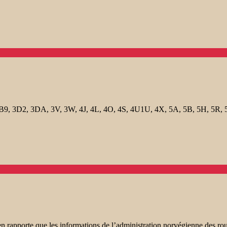
8, 3B9, 3D2, 3DA, 3V, 3W, 4J, 4L, 4O, 4S, 4U1U, 4X, 5A, 5B, 5H, 5R,
apporte que les informations de l’administration norvégienne des routes