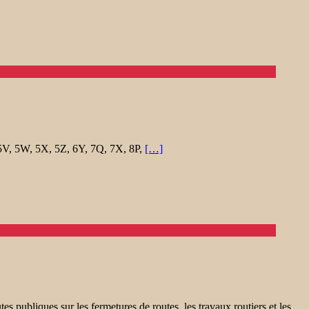
 5V, 5W, 5X, 5Z, 6Y, 7Q, 7X, 8P,
[…]
 publiques sur les fermetures de routes, les travaux routiers et les