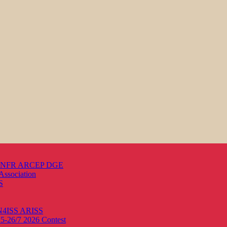
s ANFR ARCEP DGE
Association
S
ON4ISS
ARISS
25-26/7 2026
Contest