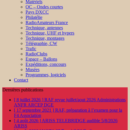
Matériels
OC – Ondes courtes
Pays DXCC
Philatélie
RadioAmateurs France
Technique, antennes
Technique, UHF et hypers
Technique, montages
Télégraphie, CW
Trafic
RadioClubs
Espace – Ballons
Expéditions, concours
Musées
Programmes, logiciels
Contact
Dernières publications
[ 8 juillet 2026 ]
RAF revue juillet/aout 2026
Administrations
ANFR ARCEP DGE
[ 17 septembre 2021 ]
RAF, préparation à l’examen pour la
F4
Association
[ 4 août 2026 ]
ARISS TELEBRIDGE audible 5/8/2026
ARISS