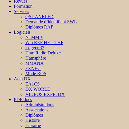
Revues
Formation
Services
QSL ANRPFD
Demande d’identifiant SWL
Diplômes RAF
Logiciels
N1MM +
Win REF HF – THF
Logger 32
Ham Radio Deluxe
Hamsphère
MMANA
EZNEC
Mode ROS
Actu DX
EA1CS
DX WORLD
VIDEOS EXPE. DX
PDF docs
Administrations
Associations
Diplômes
Histoire
Librairie