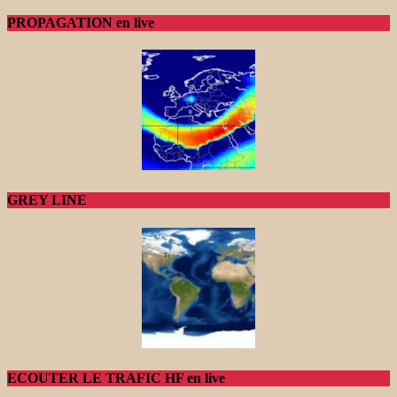
PROPAGATION en live
GREY LINE
ECOUTER LE TRAFIC HF en live