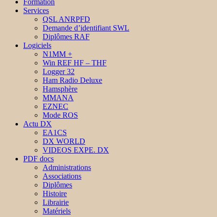
Formation
Services
QSL ANRPFD
Demande d’identifiant SWL
Diplômes RAF
Logiciels
N1MM +
Win REF HF – THF
Logger 32
Ham Radio Deluxe
Hamsphère
MMANA
EZNEC
Mode ROS
Actu DX
EA1CS
DX WORLD
VIDEOS EXPE. DX
PDF docs
Administrations
Associations
Diplômes
Histoire
Librairie
Matériels