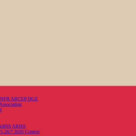
s ANFR ARCEP DGE
Association
S
ON4ISS
ARISS
25-26/7 2026
Contest