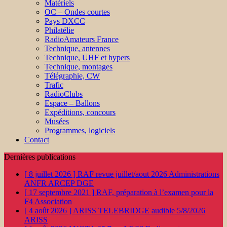
Matériels
OC – Ondes courtes
Pays DXCC
Philatélie
RadioAmateurs France
Technique, antennes
Technique, UHF et hypers
Technique, montages
Télégraphie, CW
Trafic
RadioClubs
Espace – Ballons
Expéditions, concours
Musées
Programmes, logiciels
Contact
Dernières publications
[ 8 juillet 2026 ]
RAF revue juillet/aout 2026
Administrations
ANFR ARCEP DGE
[ 17 septembre 2021 ]
RAF, préparation à l’examen pour la
F4
Association
[ 4 août 2026 ]
ARISS TELEBRIDGE audible 5/8/2026
ARISS