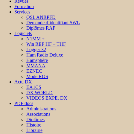
Revues
Formation
Services
QSL ANRPFD
Demande d’identifiant SWL
Diplômes RAF
Logiciels
N1MM +
Win REF HF – THF
Logger 32
Ham Radio Deluxe
Hamsphère
MMANA
EZNEC
Mode ROS
Actu DX
EA1CS
DX WORLD
VIDEOS EXPE. DX
PDF docs
Administrations
Associations
Diplômes
Histoire
Librairie