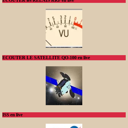
ECOUTER les RELAIS RRF en live
ECOUTER LE SATELLITE QO-100 en live
ISS en live