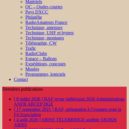
Matériels
OC – Ondes courtes
Pays DXCC
Philatélie
RadioAmateurs France
Technique, antennes
Technique, UHF et hypers
Technique, montages
Télégraphie, CW
Trafic
RadioClubs
Espace – Ballons
Expéditions, concours
Musées
Programmes, logiciels
Contact
Dernières publications
[ 8 juillet 2026 ]
RAF revue juillet/aout 2026
Administrations
ANFR ARCEP DGE
[ 17 septembre 2021 ]
RAF, préparation à l’examen pour la
F4
Association
[ 4 août 2026 ]
ARISS TELEBRIDGE audible 5/8/2026
ARISS