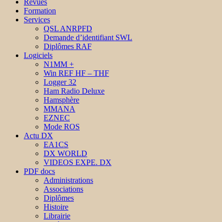
Revues
Formation
Services
QSL ANRPFD
Demande d’identifiant SWL
Diplômes RAF
Logiciels
N1MM +
Win REF HF – THF
Logger 32
Ham Radio Deluxe
Hamsphère
MMANA
EZNEC
Mode ROS
Actu DX
EA1CS
DX WORLD
VIDEOS EXPE. DX
PDF docs
Administrations
Associations
Diplômes
Histoire
Librairie