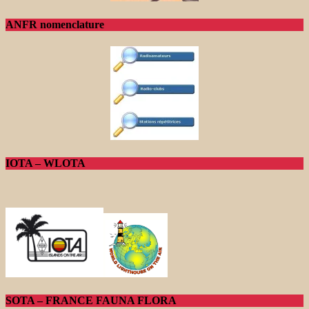
ANFR nomenclature
IOTA – WLOTA
SOTA – FRANCE FAUNA FLORA