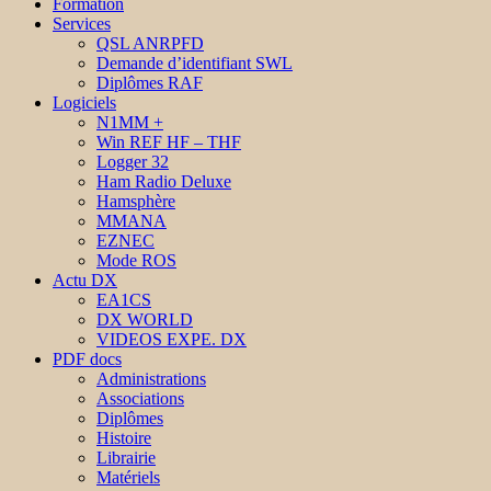
Formation
Services
QSL ANRPFD
Demande d’identifiant SWL
Diplômes RAF
Logiciels
N1MM +
Win REF HF – THF
Logger 32
Ham Radio Deluxe
Hamsphère
MMANA
EZNEC
Mode ROS
Actu DX
EA1CS
DX WORLD
VIDEOS EXPE. DX
PDF docs
Administrations
Associations
Diplômes
Histoire
Librairie
Matériels