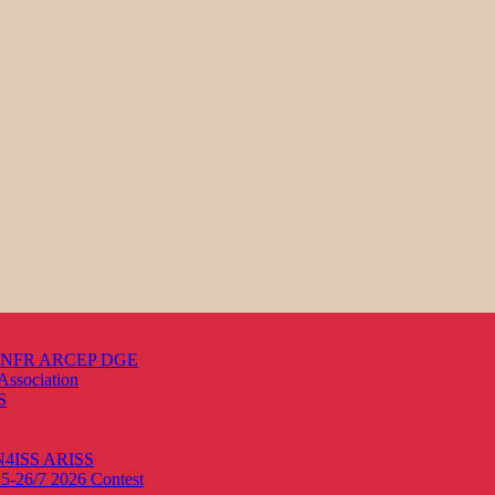
s ANFR ARCEP DGE
Association
S
ON4ISS
ARISS
25-26/7 2026
Contest