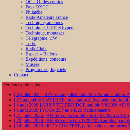
OC – Ondes courtes
Pays DXCC
Philatélie
RadioAmateurs France
Technique, antennes
Technique, UHF et hypers
Technique, montages
Télégraphie, CW
Trafic
RadioClubs
Espace – Ballons
Expéditions, concours
Musées
Programmes, logiciels
Contact
Dernières publications
[ 8 juillet 2026 ]
RAF revue juillet/aout 2026
Administration
[ 17 septembre 2021 ]
RAF, préparation à l’examen pour la F4
[ 4 août 2026 ]
ARISS TELEBRIDGE audible 5/8/2026
ARIS
[ 1 août 2026 ]
YOTA 25/7 au 1/8/26
Radioamateurs
[ 21 juillet 2026 ]
ARISS contact audible le 24/07/2026
ARISS
[ 20 juillet 2026 ]
ARISS contact du 23/07/2026 audible par 
[ 14 juillet 2026 ]
IOTA CONTEST, participations annoncées 