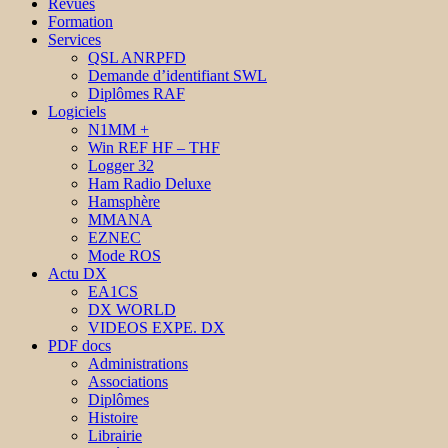
Revues
Formation
Services
QSL ANRPFD
Demande d’identifiant SWL
Diplômes RAF
Logiciels
N1MM +
Win REF HF – THF
Logger 32
Ham Radio Deluxe
Hamsphère
MMANA
EZNEC
Mode ROS
Actu DX
EA1CS
DX WORLD
VIDEOS EXPE. DX
PDF docs
Administrations
Associations
Diplômes
Histoire
Librairie