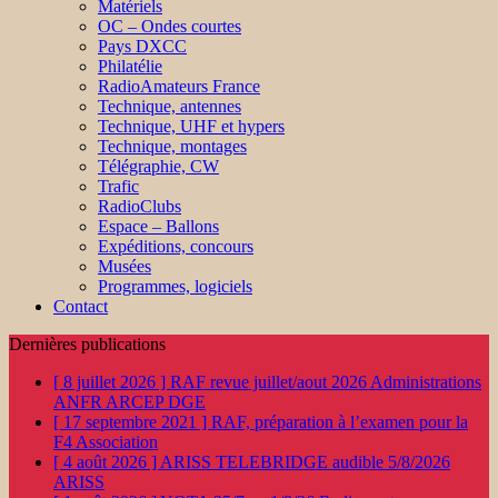
Matériels
OC – Ondes courtes
Pays DXCC
Philatélie
RadioAmateurs France
Technique, antennes
Technique, UHF et hypers
Technique, montages
Télégraphie, CW
Trafic
RadioClubs
Espace – Ballons
Expéditions, concours
Musées
Programmes, logiciels
Contact
Dernières publications
[ 8 juillet 2026 ]
RAF revue juillet/aout 2026
Administrations
ANFR ARCEP DGE
[ 17 septembre 2021 ]
RAF, préparation à l’examen pour la
F4
Association
[ 4 août 2026 ]
ARISS TELEBRIDGE audible 5/8/2026
ARISS