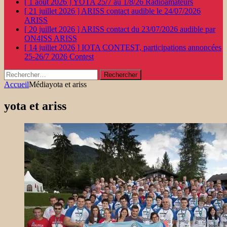
[ 1 août 2026 ]
YOTA 25/7 au 1/8/26
Radioamateurs
[ 21 juillet 2026 ]
ARISS contact audible le 24/07/2026
ARISS
[ 20 juillet 2026 ]
ARISS contact du 23/07/2026 audible par
ON4ISS
ARISS
[ 14 juillet 2026 ]
IOTA CONTEST, participations annoncées
25-26/7 2026
Contest
Rechercher :
Accueil
Média
yota et ariss
yota et ariss