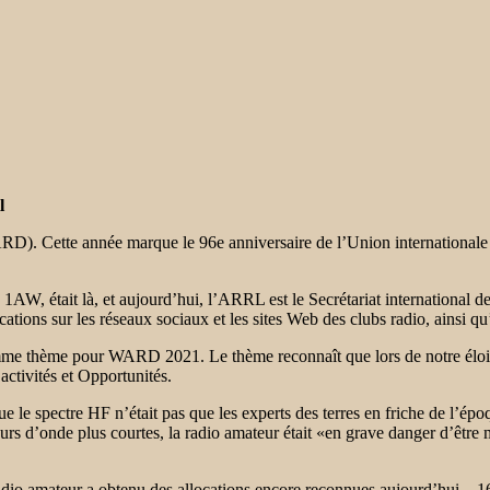
l
ARD). Cette année marque le 96e anniversaire de l’Union international
AW, était là, et aujourd’hui, l’ARRL est le Secrétariat internationa
tions sur les réseaux sociaux et les sites Web des clubs radio, ainsi q
mme thème pour WARD 2021. Le thème reconnaît que lors de notre élo
ctivités et Opportunités.
e le spectre HF n’était pas que les experts des terres en friche de l’ép
rs d’onde plus courtes, la radio amateur était «en grave danger d’être m
adio amateur a obtenu des allocations encore reconnues aujourd’hui – 160