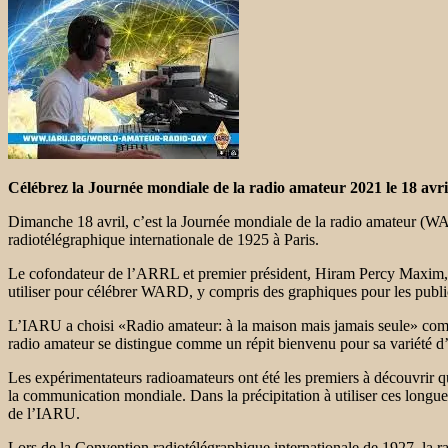
Célébrez la Journée mondiale de la radio amateur 2021 le 18 avri
Dimanche 18 avril, c’est la Journée mondiale de la radio amateur (W
radiotélégraphique internationale de 1925 à Paris.
Le cofondateur de l’ARRL et premier président, Hiram Percy Maxim, 1
utiliser pour célébrer WARD, y compris des graphiques pour les publica
L’IARU a choisi «Radio amateur: à la maison mais jamais seule» co
radio amateur se distingue comme un répit bienvenu pour sa variété d’a
Les expérimentateurs radioamateurs ont été les premiers à découvrir qu
la communication mondiale. Dans la précipitation à utiliser ces longueu
de l’IARU.
Lors de la Convention radiotélégraphique internationale de 1927, la r