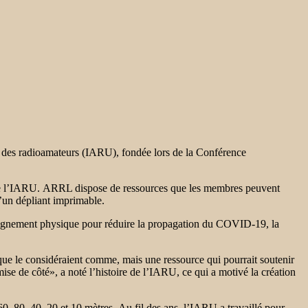
e des radioamateurs (IARU), fondée lors de la Conférence
l de l’IARU. ARRL dispose de ressources que les membres peuvent
u’un dépliant imprimable.
ignement physique pour réduire la propagation du COVID-19, la
oque le considéraient comme, mais une ressource qui pourrait soutenir
ise de côté», a noté l’histoire de l’IARU, ce qui a motivé la création
, 80, 40, 20 et 10 mètres. Au fil des ans, l’IARU a travaillé pour