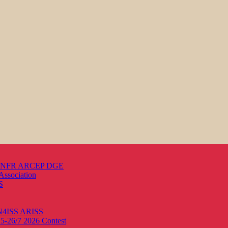
s ANFR ARCEP DGE
Association
S
ON4ISS
ARISS
25-26/7 2026
Contest