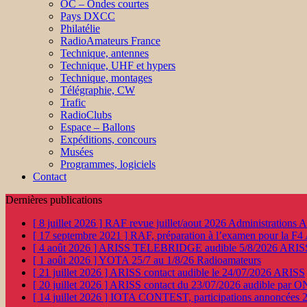
OC – Ondes courtes
Pays DXCC
Philatélie
RadioAmateurs France
Technique, antennes
Technique, UHF et hypers
Technique, montages
Télégraphie, CW
Trafic
RadioClubs
Espace – Ballons
Expéditions, concours
Musées
Programmes, logiciels
Contact
Dernières publications
[ 8 juillet 2026 ]
RAF revue juillet/aout 2026
Administration
[ 17 septembre 2021 ]
RAF, préparation à l’examen pour la F4
[ 4 août 2026 ]
ARISS TELEBRIDGE audible 5/8/2026
ARIS
[ 1 août 2026 ]
YOTA 25/7 au 1/8/26
Radioamateurs
[ 21 juillet 2026 ]
ARISS contact audible le 24/07/2026
ARISS
[ 20 juillet 2026 ]
ARISS contact du 23/07/2026 audible par 
[ 14 juillet 2026 ]
IOTA CONTEST, participations annoncées 