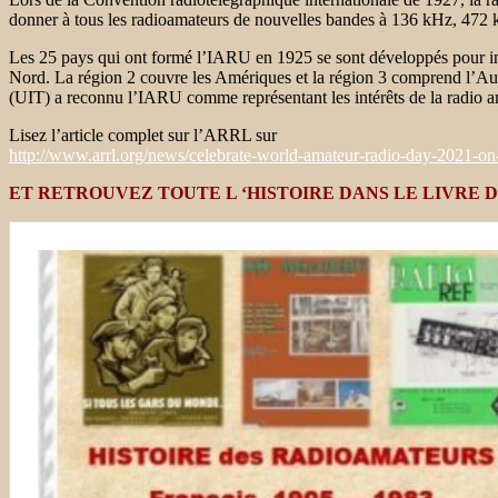
donner à tous les radioamateurs de nouvelles bandes à 136 kHz, 47
Les 25 pays qui ont formé l’IARU en 1925 se sont développés pour in
Nord. La région 2 couvre les Amériques et la région 3 comprend l’Aust
(UIT) a reconnu l’IARU comme représentant les intérêts de la radio a
Lisez l’article complet sur l’ARRL sur
http://www.arrl.org/news/celebrate-world-amateur-radio-day-2021-on-
ET RETROUVEZ TOUTE L ‘HISTOIRE DANS LE LIVRE D