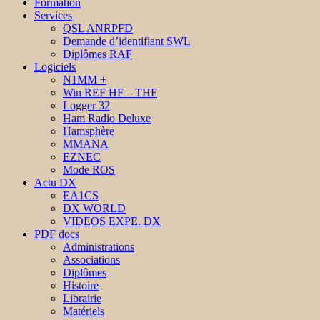
Formation
Services
QSL ANRPFD
Demande d’identifiant SWL
Diplômes RAF
Logiciels
N1MM +
Win REF HF – THF
Logger 32
Ham Radio Deluxe
Hamsphère
MMANA
EZNEC
Mode ROS
Actu DX
EA1CS
DX WORLD
VIDEOS EXPE. DX
PDF docs
Administrations
Associations
Diplômes
Histoire
Librairie
Matériels