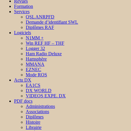
Revues
Formation
Services
QSL ANRPFD
Demande d’identifiant SWL
Diplômes RAF
Logiciels
N1MM +
Win REF HF – THF
Logger 32
Ham Radio Deluxe
Hamsphère
MMANA
EZNEC
Mode ROS
Actu DX
EA1CS
DX WORLD
VIDEOS EXPE. DX
PDF docs
Administrations
Associations
Diplômes
Histoire
Librairie