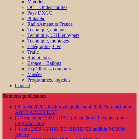
Matériels
OC – Ondes courtes
Pays DXCC
Philatélie
RadioAmateurs France
Technique, antennes
Technique, UHF et hypers
Technique, montages
Télégraphie, CW
Trafic
RadioClubs
Espace – Ballons
Expéditions, concours
Musées
Programmes, logiciels
Contact
Dernières publications
[ 8 juillet 2026 ]
RAF revue juillet/aout 2026
Administrations
ANFR ARCEP DGE
[ 17 septembre 2021 ]
RAF, préparation à l’examen pour la
F4
Association
[ 4 août 2026 ]
ARISS TELEBRIDGE audible 5/8/2026
ARISS