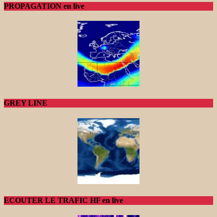
PROPAGATION en live
GREY LINE
ECOUTER LE TRAFIC HF en live