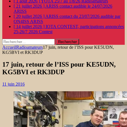
[ 1 août 2026 ]
YOTA 25/7 au 1/8/26
Radioamateurs
[ 21 juillet 2026 ]
ARISS contact audible le 24/07/2026
ARISS
[ 20 juillet 2026 ]
ARISS contact du 23/07/2026 audible par
ON4ISS
ARISS
[ 14 juillet 2026 ]
IOTA CONTEST, participations annoncées
25-26/7 2026
Contest
Rechercher :
Accueil
Radioamateurs
17 juin, retour de l’ISS pour KE5UDN,
KG5BVI et RK3DUP
17 juin, retour de l’ISS pour KE5UDN,
KG5BVI et RK3DUP
11 juin 2016