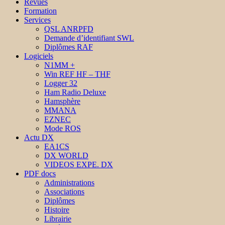
Revues
Formation
Services
QSL ANRPFD
Demande d’identifiant SWL
Diplômes RAF
Logiciels
N1MM +
Win REF HF – THF
Logger 32
Ham Radio Deluxe
Hamsphère
MMANA
EZNEC
Mode ROS
Actu DX
EA1CS
DX WORLD
VIDEOS EXPE. DX
PDF docs
Administrations
Associations
Diplômes
Histoire
Librairie