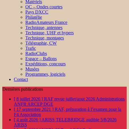
Matériels
OC – Ondes courtes
Pays DXCC
Philatélie
RadioAmateurs France
Technique, antennes
Technique, UHF et hypers
Technique, montages
Télégraphie, CW
Trafic
RadioClubs
Espace – Ballons
Expéditions, concours
Musées
Programmes, logiciels
Contact
Dernières publications
[ 8 juillet 2026 ]
RAF revue juillet/aout 2026
Administrations
ANFR ARCEP DGE
[ 17 septembre 2021 ]
RAF, préparation à l’examen pour la
F4
Association
[ 4 août 2026 ]
ARISS TELEBRIDGE audible 5/8/2026
ARISS