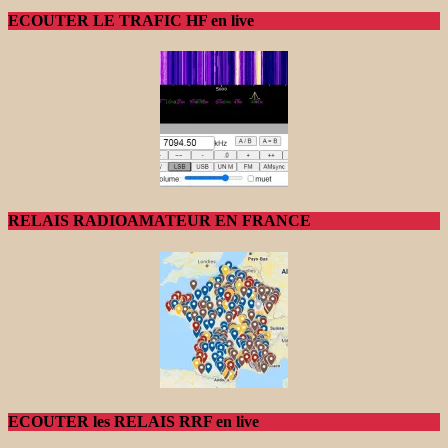
ECOUTER LE TRAFIC HF en live
RELAIS RADIOAMATEUR EN FRANCE
ECOUTER les RELAIS RRF en live