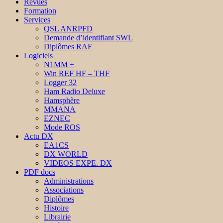
Revues
Formation
Services
QSL ANRPFD
Demande d’identifiant SWL
Diplômes RAF
Logiciels
N1MM +
Win REF HF – THF
Logger 32
Ham Radio Deluxe
Hamsphère
MMANA
EZNEC
Mode ROS
Actu DX
EA1CS
DX WORLD
VIDEOS EXPE. DX
PDF docs
Administrations
Associations
Diplômes
Histoire
Librairie