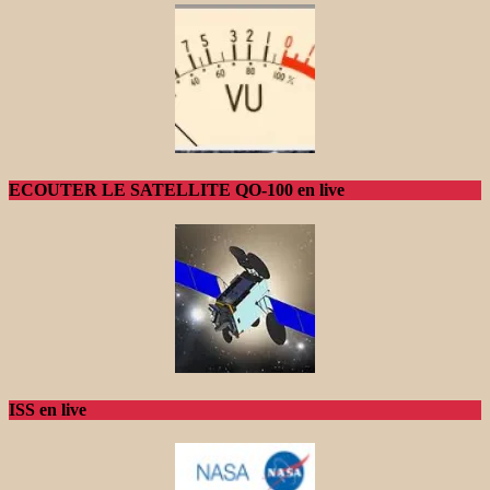
ECOUTER LE SATELLITE QO-100 en live
ISS en live