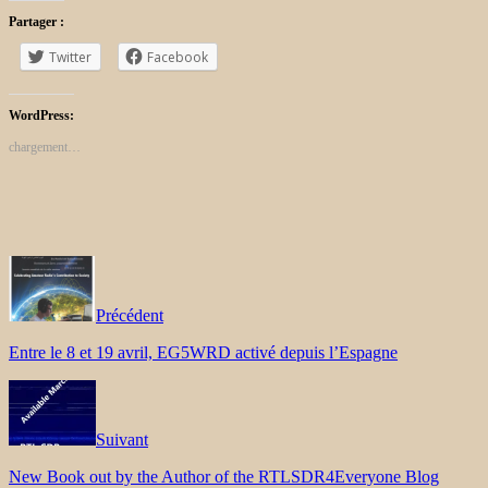
Partager :
Twitter
Facebook
WordPress:
chargement…
Précédent
Entre le 8 et 19 avril, EG5WRD activé depuis l’Espagne
Suivant
New Book out by the Author of the RTLSDR4Everyone Blog