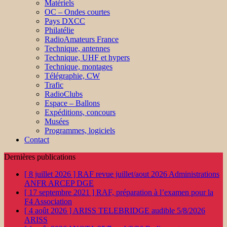
Matériels
OC – Ondes courtes
Pays DXCC
Philatélie
RadioAmateurs France
Technique, antennes
Technique, UHF et hypers
Technique, montages
Télégraphie, CW
Trafic
RadioClubs
Espace – Ballons
Expéditions, concours
Musées
Programmes, logiciels
Contact
Dernières publications
[ 8 juillet 2026 ]
RAF revue juillet/aout 2026
Administrations
ANFR ARCEP DGE
[ 17 septembre 2021 ]
RAF, préparation à l’examen pour la
F4
Association
[ 4 août 2026 ]
ARISS TELEBRIDGE audible 5/8/2026
ARISS