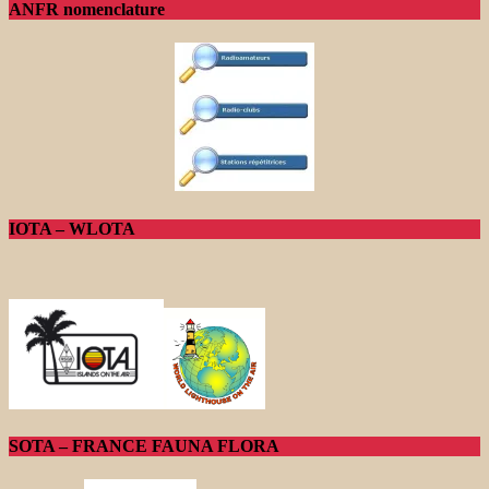
ANFR nomenclature
IOTA – WLOTA
SOTA – FRANCE FAUNA FLORA