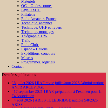
Matériels
OC – Ondes courtes
Pays DXCC
Philatélie
RadioAmateurs France
Technique, antennes
Technique, UHF et hypers
Technique, montages
Télégraphie, CW
Trafic
RadioClubs
Espace – Ballons
Expéditions, concours
Musées
Programmes, logiciels
Contact
Dernières publications
[ 8 juillet 2026 ]
RAF revue juillet/aout 2026
Administrations
ANFR ARCEP DGE
[ 17 septembre 2021 ]
RAF, préparation à l’examen pour la
F4
Association
[ 4 août 2026 ]
ARISS TELEBRIDGE audible 5/8/2026
ARISS