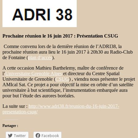
Prochaine réunion le 16 juin 2017 : Présentation CSUG
Comme convenu lors de la dernière réunion de l’ADRI38, la
prochaine réunion aura lieu le 16 juin 2017 à 20h30 au Radio-Club
de Fontaine (
plan d’accès
).
A cette occasion Mathieu Barthelemy, maître de conférence de
l’
Universitaire Grenoble Alpes
et directeur du Centre Spatial
Universitaire de Grenoble (
CSUG
) , viendra nous présenter le projet
AMIcal Sat. Ce projet a pour objectif la mise en orbite d’un satellite
universitaire à but scientifique, l’instrumentation embarquée aura
pour but l’étude des aurores boréales.
La suite sur :
http://www.adri38.fr/reunion-du-16-juin-2017-
presentation-csug/
Partager :
Twitter
Facebook