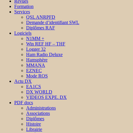
Revues
Formation
Services
QSL ANRPFD
Demande d’identifiant SWL
Diplômes RAF
Logiciels
N1MM +
Win REF HF – THF
Logger 32
Ham Radio Deluxe
Hamsphère
MMANA
EZNEC
Mode ROS
Actu DX
EA1CS
DX WORLD
VIDEOS EXPE. DX
PDF docs
Administrations
Associations
Diplômes
Histoire
Librairie