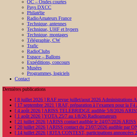
OC – Ondes courtes
Pays DXCC
Philatélie
RadioAmateurs France
Technique, antennes
Technique, UHF et hypers
Technique, montages
Télégraphie, CW
Trafic
RadioClubs
Espace – Ballons
Expéditions, concours
Musées
Programmes, logiciels
Contact
Dernières publications
[ 8 juillet 2026 ]
RAF revue juillet/aout 2026
Administration
[ 17 septembre 2021 ]
RAF, préparation à l’examen pour la F4
[ 4 août 2026 ]
ARISS TELEBRIDGE audible 5/8/2026
ARIS
[ 1 août 2026 ]
YOTA 25/7 au 1/8/26
Radioamateurs
[ 21 juillet 2026 ]
ARISS contact audible le 24/07/2026
ARISS
[ 20 juillet 2026 ]
ARISS contact du 23/07/2026 audible par 
[ 14 juillet 2026 ]
IOTA CONTEST, participations annoncées 