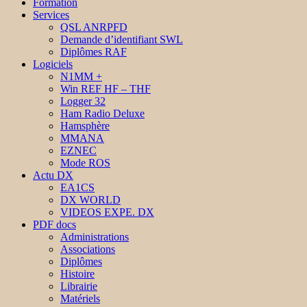
Formation
Services
QSL ANRPFD
Demande d’identifiant SWL
Diplômes RAF
Logiciels
N1MM +
Win REF HF – THF
Logger 32
Ham Radio Deluxe
Hamsphère
MMANA
EZNEC
Mode ROS
Actu DX
EA1CS
DX WORLD
VIDEOS EXPE. DX
PDF docs
Administrations
Associations
Diplômes
Histoire
Librairie
Matériels