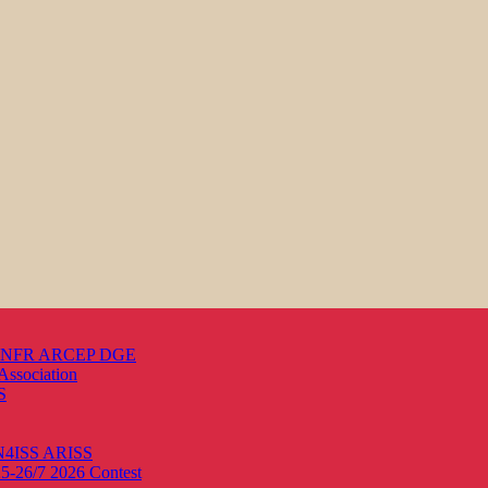
s ANFR ARCEP DGE
Association
S
ON4ISS
ARISS
25-26/7 2026
Contest