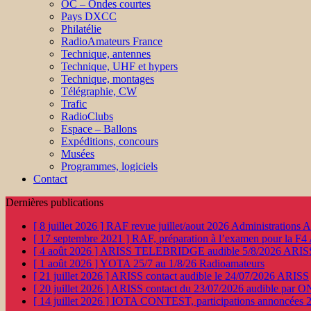
OC – Ondes courtes
Pays DXCC
Philatélie
RadioAmateurs France
Technique, antennes
Technique, UHF et hypers
Technique, montages
Télégraphie, CW
Trafic
RadioClubs
Espace – Ballons
Expéditions, concours
Musées
Programmes, logiciels
Contact
Dernières publications
[ 8 juillet 2026 ]
RAF revue juillet/aout 2026
Administration
[ 17 septembre 2021 ]
RAF, préparation à l’examen pour la F4
[ 4 août 2026 ]
ARISS TELEBRIDGE audible 5/8/2026
ARIS
[ 1 août 2026 ]
YOTA 25/7 au 1/8/26
Radioamateurs
[ 21 juillet 2026 ]
ARISS contact audible le 24/07/2026
ARISS
[ 20 juillet 2026 ]
ARISS contact du 23/07/2026 audible par 
[ 14 juillet 2026 ]
IOTA CONTEST, participations annoncées 