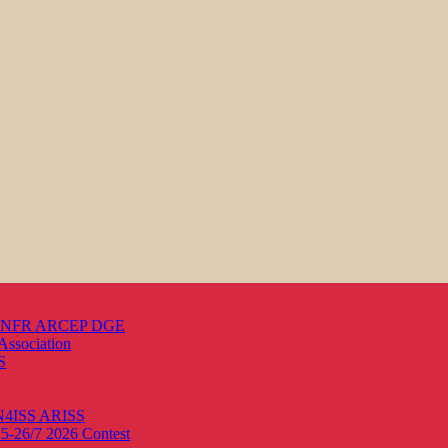
s ANFR ARCEP DGE
Association
S
ON4ISS
ARISS
25-26/7 2026
Contest