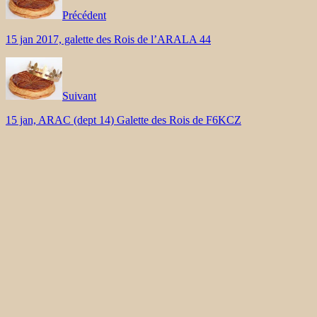
Précédent
15 jan 2017, galette des Rois de l’ARALA 44
Suivant
15 jan, ARAC (dept 14) Galette des Rois de F6KCZ