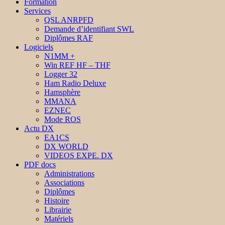
Formation
Services
QSL ANRPFD
Demande d’identifiant SWL
Diplômes RAF
Logiciels
N1MM +
Win REF HF – THF
Logger 32
Ham Radio Deluxe
Hamsphère
MMANA
EZNEC
Mode ROS
Actu DX
EA1CS
DX WORLD
VIDEOS EXPE. DX
PDF docs
Administrations
Associations
Diplômes
Histoire
Librairie
Matériels