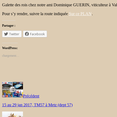
Galette des rois chez notre ami Dominique GUERIN, viticulteur à Val
Pour s’y rendre, suivre la route indiquée
Sur ce PLAN
.
Partager :
Twitter
Facebook
WordPress:
chargement…
Précédent
15 au 29 jan 2017, TM57 à Metz (dept 57)