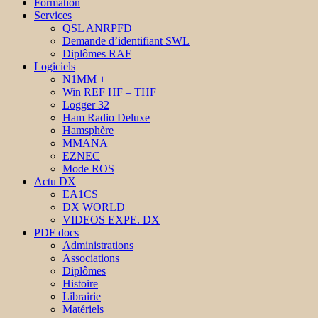
Formation
Services
QSL ANRPFD
Demande d’identifiant SWL
Diplômes RAF
Logiciels
N1MM +
Win REF HF – THF
Logger 32
Ham Radio Deluxe
Hamsphère
MMANA
EZNEC
Mode ROS
Actu DX
EA1CS
DX WORLD
VIDEOS EXPE. DX
PDF docs
Administrations
Associations
Diplômes
Histoire
Librairie
Matériels