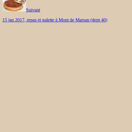
Suivant
15 jan 2017, repas et galette à Mont de Marsan (dept 40)