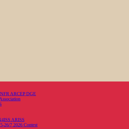
s ANFR ARCEP DGE
Association
S
ON4ISS
ARISS
25-26/7 2026
Contest