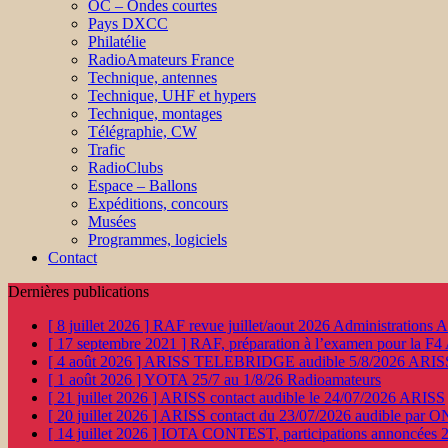
OC – Ondes courtes
Pays DXCC
Philatélie
RadioAmateurs France
Technique, antennes
Technique, UHF et hypers
Technique, montages
Télégraphie, CW
Trafic
RadioClubs
Espace – Ballons
Expéditions, concours
Musées
Programmes, logiciels
Contact
Dernières publications
[ 8 juillet 2026 ]
RAF revue juillet/aout 2026
Administration
[ 17 septembre 2021 ]
RAF, préparation à l’examen pour la F4
[ 4 août 2026 ]
ARISS TELEBRIDGE audible 5/8/2026
ARIS
[ 1 août 2026 ]
YOTA 25/7 au 1/8/26
Radioamateurs
[ 21 juillet 2026 ]
ARISS contact audible le 24/07/2026
ARISS
[ 20 juillet 2026 ]
ARISS contact du 23/07/2026 audible par 
[ 14 juillet 2026 ]
IOTA CONTEST, participations annoncées 