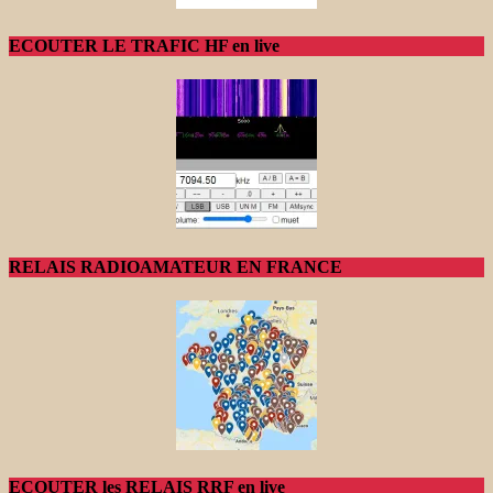
ECOUTER LE TRAFIC HF en live
RELAIS RADIOAMATEUR EN FRANCE
ECOUTER les RELAIS RRF en live