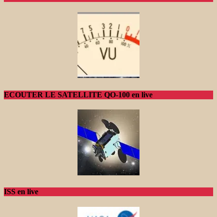
ECOUTER LE SATELLITE QO-100 en live
ISS en live