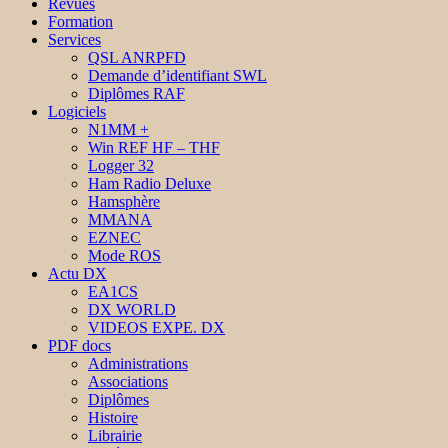
Revues
Formation
Services
QSL ANRPFD
Demande d’identifiant SWL
Diplômes RAF
Logiciels
N1MM +
Win REF HF – THF
Logger 32
Ham Radio Deluxe
Hamsphère
MMANA
EZNEC
Mode ROS
Actu DX
EA1CS
DX WORLD
VIDEOS EXPE. DX
PDF docs
Administrations
Associations
Diplômes
Histoire
Librairie