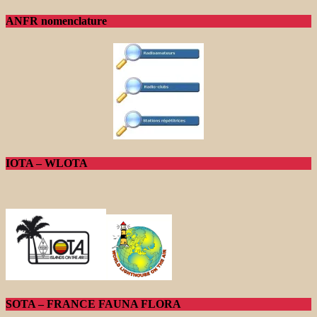
ANFR nomenclature
IOTA – WLOTA
SOTA – FRANCE FAUNA FLORA