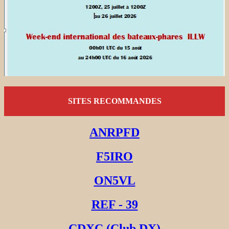
SITES RECOMMANDES
ANRPFD
F5IRO
ON5VL
REF - 39
CDXC (Club DX)