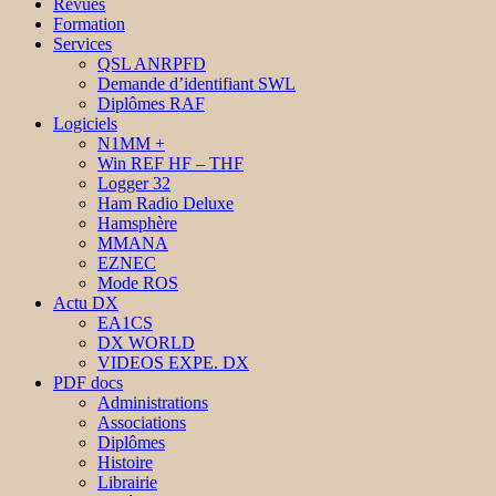
Revues
Formation
Services
QSL ANRPFD
Demande d’identifiant SWL
Diplômes RAF
Logiciels
N1MM +
Win REF HF – THF
Logger 32
Ham Radio Deluxe
Hamsphère
MMANA
EZNEC
Mode ROS
Actu DX
EA1CS
DX WORLD
VIDEOS EXPE. DX
PDF docs
Administrations
Associations
Diplômes
Histoire
Librairie