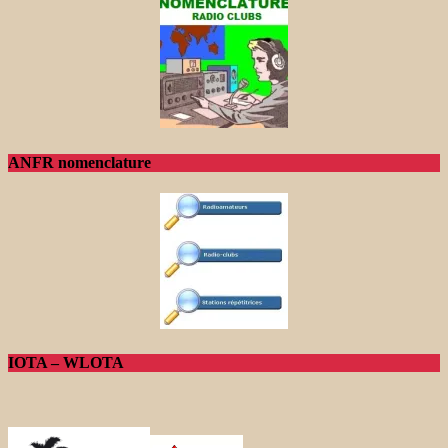
ANFR nomenclature
IOTA – WLOTA