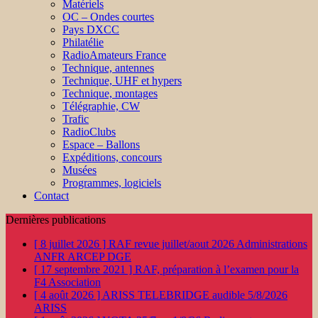
Matériels
OC – Ondes courtes
Pays DXCC
Philatélie
RadioAmateurs France
Technique, antennes
Technique, UHF et hypers
Technique, montages
Télégraphie, CW
Trafic
RadioClubs
Espace – Ballons
Expéditions, concours
Musées
Programmes, logiciels
Contact
Dernières publications
[ 8 juillet 2026 ]
RAF revue juillet/aout 2026
Administrations
ANFR ARCEP DGE
[ 17 septembre 2021 ]
RAF, préparation à l’examen pour la
F4
Association
[ 4 août 2026 ]
ARISS TELEBRIDGE audible 5/8/2026
ARISS