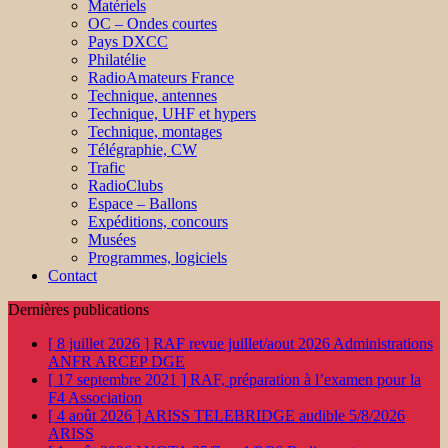
Matériels
OC – Ondes courtes
Pays DXCC
Philatélie
RadioAmateurs France
Technique, antennes
Technique, UHF et hypers
Technique, montages
Télégraphie, CW
Trafic
RadioClubs
Espace – Ballons
Expéditions, concours
Musées
Programmes, logiciels
Contact
Dernières publications
[ 8 juillet 2026 ]
RAF revue juillet/aout 2026
Administrations
ANFR ARCEP DGE
[ 17 septembre 2021 ]
RAF, préparation à l’examen pour la
F4
Association
[ 4 août 2026 ]
ARISS TELEBRIDGE audible 5/8/2026
ARISS