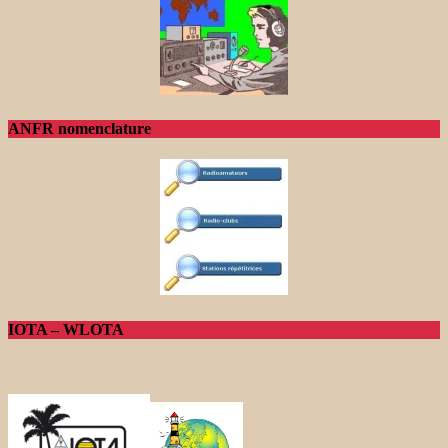
ANFR nomenclature
IOTA – WLOTA