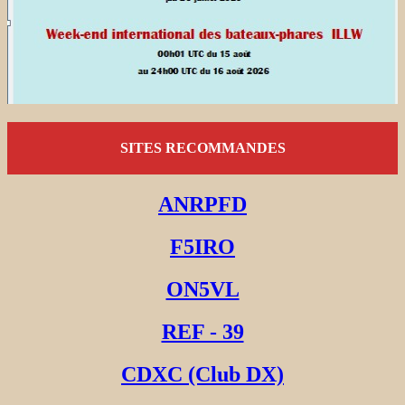
SITES RECOMMANDES
ANRPFD
F5IRO
ON5VL
REF - 39
CDXC (Club DX)