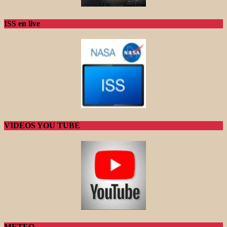
ISS en live
VIDEOS YOU TUBE
METEO