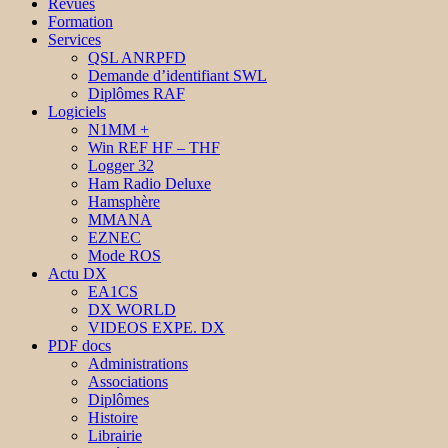
Revues
Formation
Services
QSL ANRPFD
Demande d’identifiant SWL
Diplômes RAF
Logiciels
N1MM +
Win REF HF – THF
Logger 32
Ham Radio Deluxe
Hamsphère
MMANA
EZNEC
Mode ROS
Actu DX
EA1CS
DX WORLD
VIDEOS EXPE. DX
PDF docs
Administrations
Associations
Diplômes
Histoire
Librairie