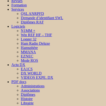
Revues
Formation
Services
QSL ANRPFD
Demande d’identifiant SWL
Diplômes RAF
Logiciels
N1MM +
Win REF HF – THF
Logger 32
Ham Radio Deluxe
Hamsphère
MMANA
EZNEC
Mode ROS
Actu DX
EA1CS
DX WORLD
VIDEOS EXPE. DX
PDF docs
Administrations
Associations
Diplômes
Histoire
Librairie