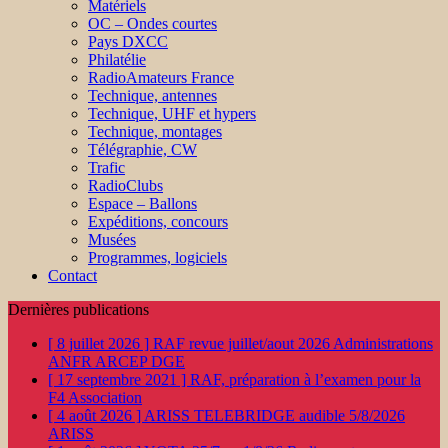
Matériels
OC – Ondes courtes
Pays DXCC
Philatélie
RadioAmateurs France
Technique, antennes
Technique, UHF et hypers
Technique, montages
Télégraphie, CW
Trafic
RadioClubs
Espace – Ballons
Expéditions, concours
Musées
Programmes, logiciels
Contact
Dernières publications
[ 8 juillet 2026 ]
RAF revue juillet/aout 2026
Administrations
ANFR ARCEP DGE
[ 17 septembre 2021 ]
RAF, préparation à l’examen pour la
F4
Association
[ 4 août 2026 ]
ARISS TELEBRIDGE audible 5/8/2026
ARISS