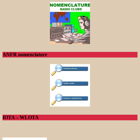
ANFR nomenclature
IOTA – WLOTA