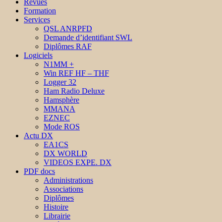
Revues
Formation
Services
QSL ANRPFD
Demande d’identifiant SWL
Diplômes RAF
Logiciels
N1MM +
Win REF HF – THF
Logger 32
Ham Radio Deluxe
Hamsphère
MMANA
EZNEC
Mode ROS
Actu DX
EA1CS
DX WORLD
VIDEOS EXPE. DX
PDF docs
Administrations
Associations
Diplômes
Histoire
Librairie