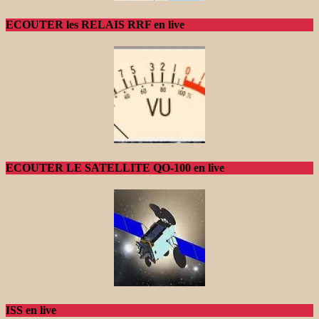
ECOUTER les RELAIS RRF en live
ECOUTER LE SATELLITE QO-100 en live
ISS en live