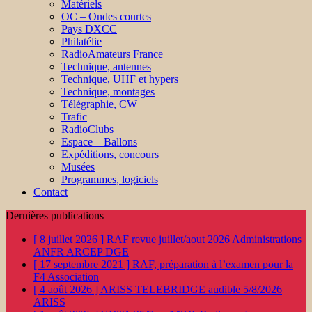
Matériels
OC – Ondes courtes
Pays DXCC
Philatélie
RadioAmateurs France
Technique, antennes
Technique, UHF et hypers
Technique, montages
Télégraphie, CW
Trafic
RadioClubs
Espace – Ballons
Expéditions, concours
Musées
Programmes, logiciels
Contact
Dernières publications
[ 8 juillet 2026 ]
RAF revue juillet/aout 2026
Administrations
ANFR ARCEP DGE
[ 17 septembre 2021 ]
RAF, préparation à l’examen pour la
F4
Association
[ 4 août 2026 ]
ARISS TELEBRIDGE audible 5/8/2026
ARISS