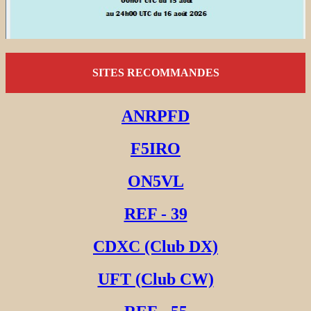
SITES RECOMMANDES
ANRPFD
F5IRO
ON5VL
REF - 39
CDXC (Club DX)
UFT (Club CW)