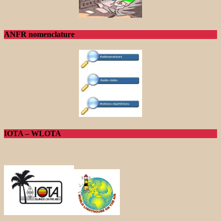
ANFR nomenclature
IOTA – WLOTA