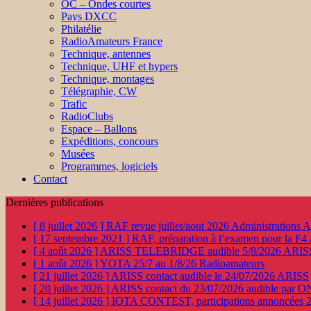
OC – Ondes courtes
Pays DXCC
Philatélie
RadioAmateurs France
Technique, antennes
Technique, UHF et hypers
Technique, montages
Télégraphie, CW
Trafic
RadioClubs
Espace – Ballons
Expéditions, concours
Musées
Programmes, logiciels
Contact
Dernières publications
[ 8 juillet 2026 ]
RAF revue juillet/aout 2026
Administration
[ 17 septembre 2021 ]
RAF, préparation à l’examen pour la F4
[ 4 août 2026 ]
ARISS TELEBRIDGE audible 5/8/2026
ARIS
[ 1 août 2026 ]
YOTA 25/7 au 1/8/26
Radioamateurs
[ 21 juillet 2026 ]
ARISS contact audible le 24/07/2026
ARISS
[ 20 juillet 2026 ]
ARISS contact du 23/07/2026 audible par 
[ 14 juillet 2026 ]
IOTA CONTEST, participations annoncées 