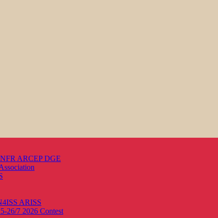
s ANFR ARCEP DGE
Association
S
ON4ISS
ARISS
25-26/7 2026
Contest