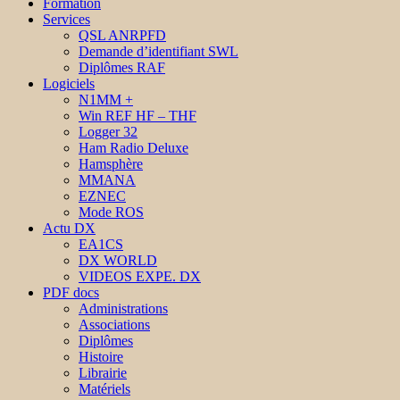
Formation
Services
QSL ANRPFD
Demande d’identifiant SWL
Diplômes RAF
Logiciels
N1MM +
Win REF HF – THF
Logger 32
Ham Radio Deluxe
Hamsphère
MMANA
EZNEC
Mode ROS
Actu DX
EA1CS
DX WORLD
VIDEOS EXPE. DX
PDF docs
Administrations
Associations
Diplômes
Histoire
Librairie
Matériels