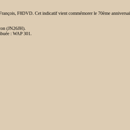
 François, F8DVD. Cet indicatif vient commémorer le 70ème anniversair
con (JN26JH).
ribuée : WAP 301.