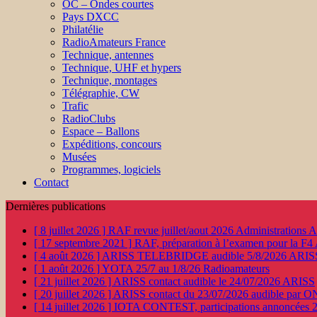
OC – Ondes courtes
Pays DXCC
Philatélie
RadioAmateurs France
Technique, antennes
Technique, UHF et hypers
Technique, montages
Télégraphie, CW
Trafic
RadioClubs
Espace – Ballons
Expéditions, concours
Musées
Programmes, logiciels
Contact
Dernières publications
[ 8 juillet 2026 ]
RAF revue juillet/aout 2026
Administration
[ 17 septembre 2021 ]
RAF, préparation à l’examen pour la F4
[ 4 août 2026 ]
ARISS TELEBRIDGE audible 5/8/2026
ARIS
[ 1 août 2026 ]
YOTA 25/7 au 1/8/26
Radioamateurs
[ 21 juillet 2026 ]
ARISS contact audible le 24/07/2026
ARISS
[ 20 juillet 2026 ]
ARISS contact du 23/07/2026 audible par 
[ 14 juillet 2026 ]
IOTA CONTEST, participations annoncées 