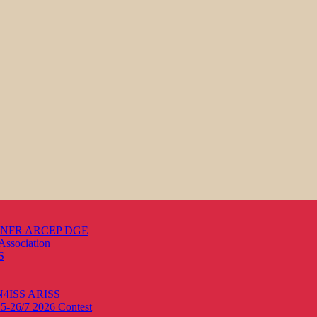
s ANFR ARCEP DGE
Association
S
ON4ISS
ARISS
25-26/7 2026
Contest