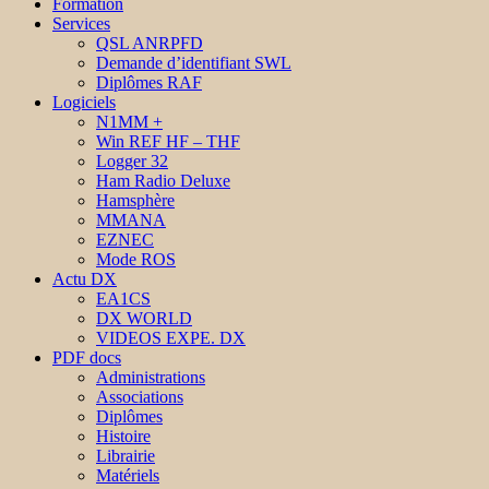
Formation
Services
QSL ANRPFD
Demande d’identifiant SWL
Diplômes RAF
Logiciels
N1MM +
Win REF HF – THF
Logger 32
Ham Radio Deluxe
Hamsphère
MMANA
EZNEC
Mode ROS
Actu DX
EA1CS
DX WORLD
VIDEOS EXPE. DX
PDF docs
Administrations
Associations
Diplômes
Histoire
Librairie
Matériels