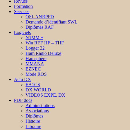
Revues
Formation
Services
QSL ANRPFD
Demande d’identifiant SWL
Diplômes RAF
Logiciels
N1MM +
Win REF HF – THF
Logger 32
Ham Radio Deluxe
Hamsphère
MMANA
EZNEC
Mode ROS
Actu DX
EA1CS
DX WORLD
VIDEOS EXPE. DX
PDF docs
Administrations
Associations
Diplômes
Histoire
Librairie