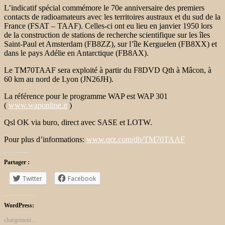
L’indicatif spécial commémore le 70e anniversaire des premiers
contacts de radioamateurs avec les territoires austraux et du sud de la
France (FSAT – TAAF). Celles-ci ont eu lieu en janvier 1950 lors
de la construction de stations de recherche scientifique sur les îles
Saint-Paul et Amsterdam (FB8ZZ), sur l’île Kerguelen (FB8XX) et
dans le pays Adélie en Antarctique (FB8AX).
Le TM70TAAF sera exploité à partir du F8DVD Qth à Mâcon, à
60 km au nord de Lyon (JN26JH).
La référence pour le programme WAP est WAP 301
(
www.waponline.it
)
Qsl OK via buro, direct avec SASE et LOTW.
Pour plus d’informations:
www.qrz.com/db/TM70TAAF
Partager :
Twitter
Facebook
WordPress:
chargement…