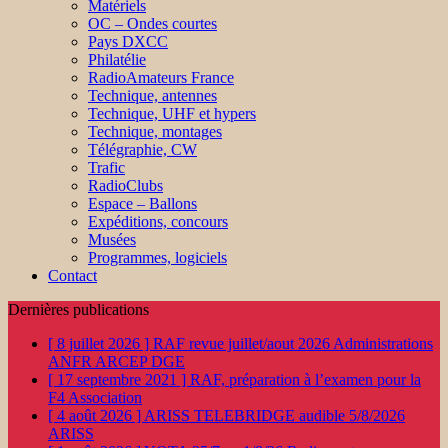
Matériels
OC – Ondes courtes
Pays DXCC
Philatélie
RadioAmateurs France
Technique, antennes
Technique, UHF et hypers
Technique, montages
Télégraphie, CW
Trafic
RadioClubs
Espace – Ballons
Expéditions, concours
Musées
Programmes, logiciels
Contact
Dernières publications
[ 8 juillet 2026 ]
RAF revue juillet/aout 2026
Administrations
ANFR ARCEP DGE
[ 17 septembre 2021 ]
RAF, préparation à l’examen pour la
F4
Association
[ 4 août 2026 ]
ARISS TELEBRIDGE audible 5/8/2026
ARISS