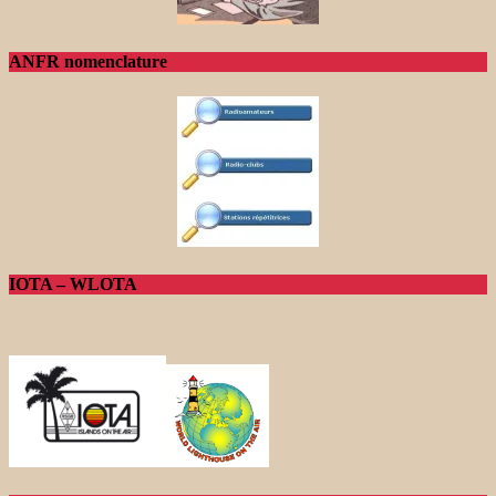
ANFR nomenclature
IOTA – WLOTA