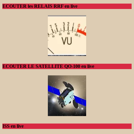
ECOUTER les RELAIS RRF en live
ECOUTER LE SATELLITE QO-100 en live
ISS en live