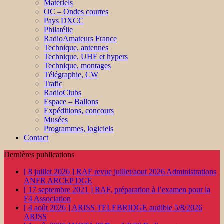
Matériels
OC – Ondes courtes
Pays DXCC
Philatélie
RadioAmateurs France
Technique, antennes
Technique, UHF et hypers
Technique, montages
Télégraphie, CW
Trafic
RadioClubs
Espace – Ballons
Expéditions, concours
Musées
Programmes, logiciels
Contact
Dernières publications
[ 8 juillet 2026 ]
RAF revue juillet/aout 2026
Administrations
ANFR ARCEP DGE
[ 17 septembre 2021 ]
RAF, préparation à l’examen pour la
F4
Association
[ 4 août 2026 ]
ARISS TELEBRIDGE audible 5/8/2026
ARISS