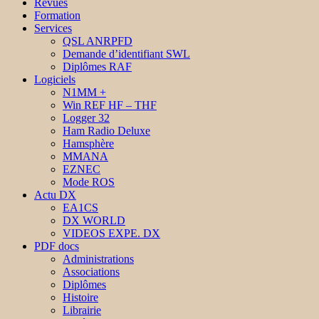
Revues
Formation
Services
QSL ANRPFD
Demande d’identifiant SWL
Diplômes RAF
Logiciels
N1MM +
Win REF HF – THF
Logger 32
Ham Radio Deluxe
Hamsphère
MMANA
EZNEC
Mode ROS
Actu DX
EA1CS
DX WORLD
VIDEOS EXPE. DX
PDF docs
Administrations
Associations
Diplômes
Histoire
Librairie