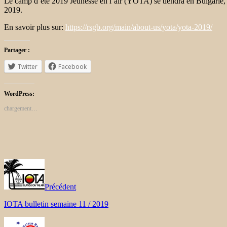
Le camp d’été 2019 Jeunesse en l’air (YOTA) se tiendra en
Bulgarie, 
2019.
En savoir plus sur:
https://rsgb.org/main/about-us/yota/yota-2019/
Partager :
Twitter
Facebook
WordPress:
chargement…
Précédent
IOTA bulletin semaine 11 / 2019