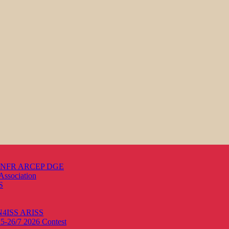
s ANFR ARCEP DGE
Association
S
ON4ISS
ARISS
25-26/7 2026
Contest