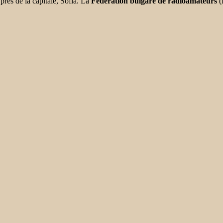
près de la capitale, Sofia. La
Fédération bulgare de radioamateurs
(