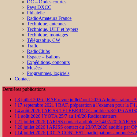
OC – Ondes courtes
Pays DXCC
Philatélie
RadioAmateurs France
Technique, antennes
Technique, UHF et hypers
Technique, montages
Télégraphie, CW
Trafic
RadioClubs
Espace – Ballons
Expéditions, concours
Musées
Programmes, logiciels
Contact
Dernières publications
[ 8 juillet 2026 ]
RAF revue juillet/aout 2026
Administration
[ 17 septembre 2021 ]
RAF, préparation à l’examen pour la F4
[ 4 août 2026 ]
ARISS TELEBRIDGE audible 5/8/2026
ARIS
[ 1 août 2026 ]
YOTA 25/7 au 1/8/26
Radioamateurs
[ 21 juillet 2026 ]
ARISS contact audible le 24/07/2026
ARISS
[ 20 juillet 2026 ]
ARISS contact du 23/07/2026 audible par 
[ 14 juillet 2026 ]
IOTA CONTEST, participations annoncées 