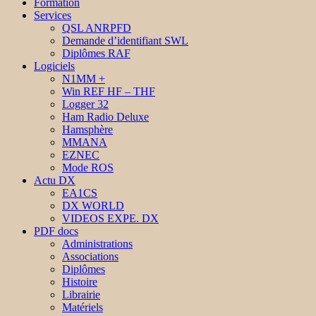
Formation
Services
QSL ANRPFD
Demande d’identifiant SWL
Diplômes RAF
Logiciels
N1MM +
Win REF HF – THF
Logger 32
Ham Radio Deluxe
Hamsphère
MMANA
EZNEC
Mode ROS
Actu DX
EA1CS
DX WORLD
VIDEOS EXPE. DX
PDF docs
Administrations
Associations
Diplômes
Histoire
Librairie
Matériels